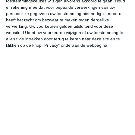
toestemmingskeuzes wijzigen alvorens akkoord te gaan.
Houd
er rekening mee dat voor bepaalde verwerkingen van uw
persoonlijke gegevens uw toestemming niet nodig is, maar u
undefined
ma
di
wo
do
heeft het recht om bezwaar te maken tegen dergelijke
verwerking. Uw voorkeuren gelden uitsluitend voor deze
website. U kunt uw voorkeuren wijzigen of uw toestemming te
28°
18°
29°
17°
30°
18°
28°
18°
26°
16°
allen tijde intrekken door terug te keren naar deze site en te
klikken op de knop "Privacy" onderaan de webpagina.
24°C
26°C
27°C
24°C
21°C
19
12:00
15:00
18:00
21:00
00:00
03
12:00
15:00
18:00
21:00
00:00
03
WZW 1
W 2
W 2
WNW 1
NNW 2
NN
12:00
15:00
18:00
21:00
00:00
03