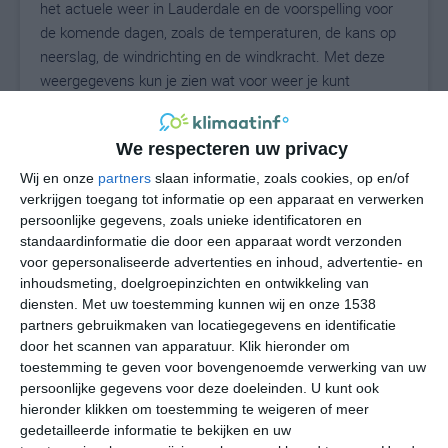
het actuele weer in Lauderdale en de voorspelling voor
de komende dagen, zoals de temperaturen, de kans op
neerslag, de windrichting en de windkracht. Met deze
weergegevens kun je zien wat voor weer je kunt
verwachten in Lauderdale. Op basis van de
klimaatstatistieken beschrijven we het weer per maand
We respecteren uw privacy
in Lauderdale. Dit is geen langetermijnverwachting, maar
geeft het gemiddelde weerbeeld voor alle maanden van
Wij en onze
partners
slaan informatie, zoals cookies, op en/of
het jaar. Wil je de uitgebreide weersverwachting voor
verkrijgen toegang tot informatie op een apparaat en verwerken
persoonlijke gegevens, zoals unieke identificatoren en
Lauderdale zien? Op de pagina met extra weerinformatie
standaardinformatie die door een apparaat wordt verzonden
tonen we de kans op sneeuw, de gevoelstemperatuur,
voor gepersonaliseerde advertenties en inhoud, advertentie- en
de zichtbaarheid, de UV-kracht, de luchtdruk en meer
inhoudsmeting, doelgroepinzichten en ontwikkeling van
goede weerinfo.
diensten.
Met uw toestemming kunnen wij en onze 1538
partners gebruikmaken van locatiegegevens en identificatie
door het scannen van apparatuur. Klik hieronder om
toestemming te geven voor bovengenoemde verwerking van uw
22
N
°C
persoonlijke gegevens voor deze doeleinden. U kunt ook
hieronder klikken om toestemming te weigeren of meer
L
gedetailleerde informatie te bekijken en uw
W