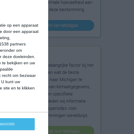
sneeuw en de normale hoeveelheid aan
zonneschijn voor deze bestemming.
klimaatinfo van Michigan
matie op een apparaat
ie door een apparaat
eting,
1538 partners
hieronder om
Beste reistijd
r deze doeleinden.
 te bekijken en uw
Het weer is een belangrijke factor bij het
epaalde
reizen. Wil je weten wat de beste
et recht om bezwaar
maanden zijn om naar Michigan te
. U kunt uw
reizen? Op basis van klimaatgegevens,
 site en te klikken
weersextremen en specifieke
weerinformatie bieden wij informatie
over de beste reisperiodes voor
duizenden bestemmingen wereldwijd.
 AKKOORD
beste reistijd voor Michigan