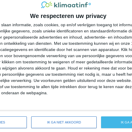
26°
14°
25°
15°
26°
14°
27°
13°
We respecteren uw privacy
22°C
24°C
25°C
22°C
18°C
slaan informatie, zoals cookies, op en/of verkrijgen toegang tot infor
lijke gegevens, zoals unieke identificatoren en standaardinformatie d
12:00
15:00
18:00
21:00
00:00
r gepersonaliseerde advertenties en inhoud, advertentie- en inhoudsm
n ontwikkeling van diensten.
Met uw toestemming kunnen wij en onze 
atiegegevens en identificatie door het scannen van apparatuur. Klik 
en voor bovengenoemde verwerking van uw persoonlijke gegevens voo
12:00
15:00
18:00
21:00
00:00
 klikken om toestemming te weigeren of meer gedetailleerde informatie
wijzigen alvorens akkoord te gaan.
Houd er rekening mee dat voor b
 persoonlijke gegevens uw toestemming niet nodig is, maar u heeft h
ZZW 2
ZZW 1
WNW 1
NW 1
ZZO 1
lijke verwerking. Uw voorkeuren gelden uitsluitend voor deze website
of uw toestemming te allen tijde intrekken door terug te keren naar deze
" onderaan de webpagina.
12:00
15:00
18:00
21:00
00:00
ide weersverwachting voor White Cloud
IES
IK GA NIET AKKOORD
IK GA