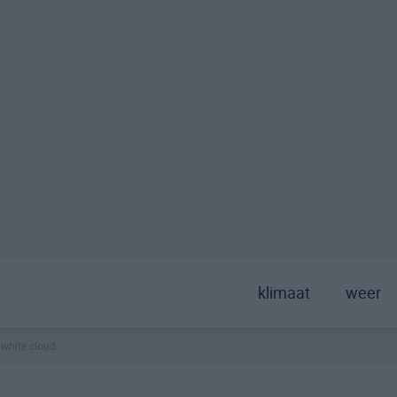
klimaat
weer
white cloud
>