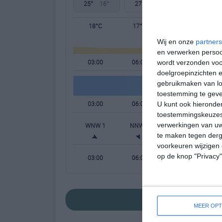
25°
16°
27°
15°
26°
17°
18°C
17°C
18°C
Wij en onze
partners
en verwerken persoon
03:00
06:00
09:00
wordt verzonden voo
doelgroepinzichten e
gebruikmaken van loc
toestemming te gev
03:00
06:00
09:00
U kunt ook hieronder
toestemmingskeuzes 
verwerkingen van uw
WNW 1
NNW 1
NO 1
te maken tegen derge
voorkeuren wijzigen 
op de knop "Privacy
03:00
06:00
09:00
bekijk de uitgebre
MEER OPT