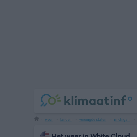
weer
landen
verenigde staten
michigan
>
>
>
>
Het weer in White Cloud