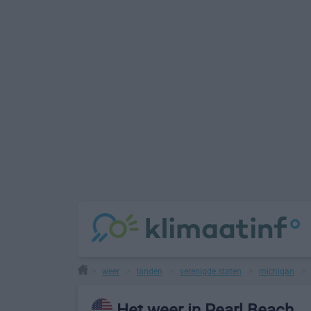
weer
landen
verenigde staten
michigan
>
>
>
>
Het weer in Pearl Beach