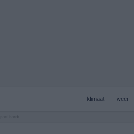
klimaat
weer
pearl beach
>