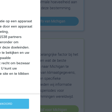
sneeuw en de normale hoeveelheid aan
zonneschijn voor deze bestemming.
klimaatinfo van Michigan
matie op een apparaat
ie door een apparaat
eting,
1538 partners
hieronder om
Beste reistijd
r deze doeleinden.
 te bekijken en uw
Het weer is een belangrijke factor bij het
epaalde
reizen. Wil je weten wat de beste
et recht om bezwaar
maanden zijn om naar Michigan te
. U kunt uw
reizen? Op basis van klimaatgegevens,
 site en te klikken
weersextremen en specifieke
weerinformatie bieden wij informatie
over de beste reisperiodes voor
duizenden bestemmingen wereldwijd.
 AKKOORD
beste reistijd voor Michigan