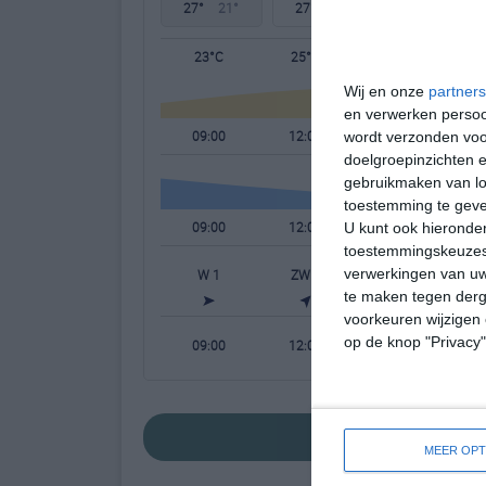
27°
21°
27°
21°
29°
21°
23°C
25°C
27°C
Wij en onze
partners
en verwerken persoon
09:00
12:00
15:00
wordt verzonden voo
doelgroepinzichten e
gebruikmaken van loc
toestemming te gev
09:00
12:00
15:00
U kunt ook hieronder
toestemmingskeuzes 
verwerkingen van uw
W 1
ZW 2
ZW 2
te maken tegen derge
voorkeuren wijzigen 
op de knop "Privacy
09:00
12:00
15:00
bekijk de uitgebre
MEER OPT