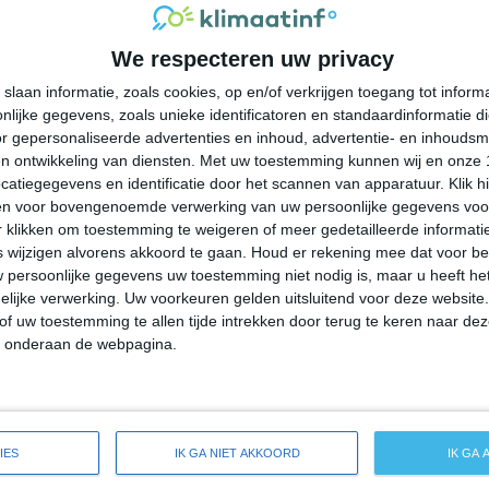
28°
17°
28°
20°
24°
16°
24°
14°
We respecteren uw privacy
27°C
24°C
22°C
22°C
21°C
slaan informatie, zoals cookies, op en/of verkrijgen toegang tot infor
lijke gegevens, zoals unieke identificatoren en standaardinformatie d
18:00
21:00
00:00
03:00
06:00
r gepersonaliseerde advertenties en inhoud, advertentie- en inhoudsm
n ontwikkeling van diensten.
Met uw toestemming kunnen wij en onze 
atiegegevens en identificatie door het scannen van apparatuur. Klik 
en voor bovengenoemde verwerking van uw persoonlijke gegevens voo
18:00
21:00
00:00
03:00
06:00
 klikken om toestemming te weigeren of meer gedetailleerde informatie
wijzigen alvorens akkoord te gaan.
Houd er rekening mee dat voor b
 persoonlijke gegevens uw toestemming niet nodig is, maar u heeft h
ZZW 2
ZZW 1
Z 1
Z 1
Z 1
lijke verwerking. Uw voorkeuren gelden uitsluitend voor deze website
of uw toestemming te allen tijde intrekken door terug te keren naar deze
" onderaan de webpagina.
18:00
21:00
00:00
03:00
06:00
ide weersverwachting voor Pearl Beach
IES
IK GA NIET AKKOORD
IK GA