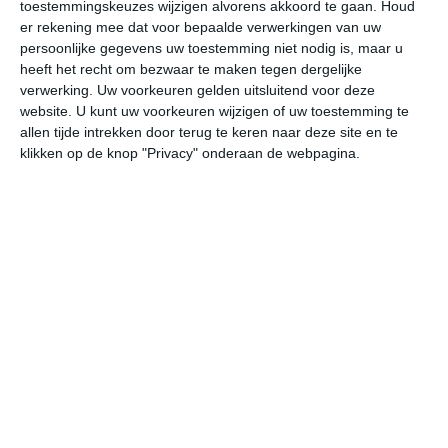
toestemmingskeuzes wijzigen alvorens akkoord te gaan.
Houd
er rekening mee dat voor bepaalde verwerkingen van uw
vr
za
zo
ma
di
persoonlijke gegevens uw toestemming niet nodig is, maar u
heeft het recht om bezwaar te maken tegen dergelijke
verwerking. Uw voorkeuren gelden uitsluitend voor deze
website. U kunt uw voorkeuren wijzigen of uw toestemming te
30°
15°
25°
16°
27°
14°
26°
14°
26°
13°
allen tijde intrekken door terug te keren naar deze site en te
klikken op de knop "Privacy" onderaan de webpagina.
27°C
29°C
28°C
22°C
21°C
20
13:00
16:00
19:00
22:00
01:00
04
13:00
16:00
19:00
22:00
01:00
04
WZW 2
WZW 2
W 2
Z 1
ZZW 2
ZZ
13:00
16:00
19:00
22:00
01:00
04