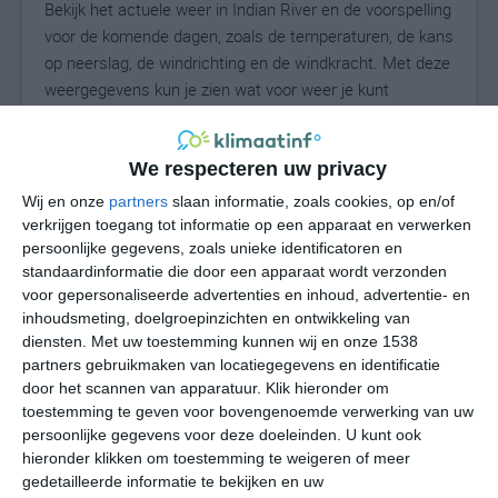
Bekijk het actuele weer in Indian River en de voorspelling
voor de komende dagen, zoals de temperaturen, de kans
op neerslag, de windrichting en de windkracht. Met deze
weergegevens kun je zien wat voor weer je kunt
verwachten in Indian River. Op basis van de
klimaatstatistieken beschrijven we het weer per maand
in Indian River. Dit is geen langetermijnverwachting,
We respecteren uw privacy
maar geeft het gemiddelde weerbeeld voor alle
Wij en onze
partners
slaan informatie, zoals cookies, op en/of
maanden van het jaar. Wil je de uitgebreide
verkrijgen toegang tot informatie op een apparaat en verwerken
weersverwachting voor Indian River zien? Op de pagina
persoonlijke gegevens, zoals unieke identificatoren en
standaardinformatie die door een apparaat wordt verzonden
met extra weerinformatie tonen we de kans op sneeuw,
voor gepersonaliseerde advertenties en inhoud, advertentie- en
de gevoelstemperatuur, de zichtbaarheid, de UV-kracht,
inhoudsmeting, doelgroepinzichten en ontwikkeling van
de luchtdruk en meer goede weerinfo.
diensten.
Met uw toestemming kunnen wij en onze 1538
partners gebruikmaken van locatiegegevens en identificatie
door het scannen van apparatuur. Klik hieronder om
toestemming te geven voor bovengenoemde verwerking van uw
22
N
°C
persoonlijke gegevens voor deze doeleinden. U kunt ook
L
hieronder klikken om toestemming te weigeren of meer
gedetailleerde informatie te bekijken en uw
W