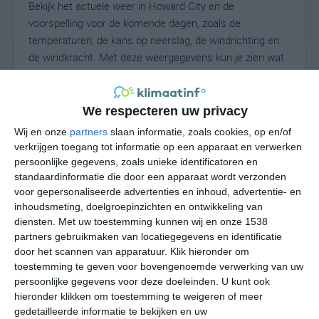
Bekijk het actuele weer in Howard City en de
voorspelling voor de komende dagen, zoals de
temperaturen, de kans op neerslag, de windrichting en
de windkracht. Met deze weergegevens kun je zien wat
voor weer je kunt verwachten in Howard City. Op basis
van de klimaatstatistieken beschrijven we het weer per
maand in Howard City. Dit is geen
We respecteren uw privacy
langetermijnverwachting, maar geeft het gemiddelde
Wij en onze
partners
slaan informatie, zoals cookies, op en/of
weerbeeld voor alle maanden van het jaar. Wil je de
verkrijgen toegang tot informatie op een apparaat en verwerken
uitgebreide weersverwachting voor Howard City zien?
persoonlijke gegevens, zoals unieke identificatoren en
Op de pagina met extra weerinformatie tonen we de
standaardinformatie die door een apparaat wordt verzonden
voor gepersonaliseerde advertenties en inhoud, advertentie- en
kans op sneeuw, de gevoelstemperatuur, de
inhoudsmeting, doelgroepinzichten en ontwikkeling van
zichtbaarheid, de UV-kracht, de luchtdruk en meer goede
diensten.
Met uw toestemming kunnen wij en onze 1538
weerinfo.
partners gebruikmaken van locatiegegevens en identificatie
door het scannen van apparatuur. Klik hieronder om
toestemming te geven voor bovengenoemde verwerking van uw
persoonlijke gegevens voor deze doeleinden. U kunt ook
23
N
°C
hieronder klikken om toestemming te weigeren of meer
L
gedetailleerde informatie te bekijken en uw