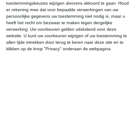
toestemmingskeuzes wijzigen alvorens akkoord te gaan.
Houd
W
er rekening mee dat voor bepaalde verwerkingen van uw
persoonlijke gegevens uw toestemming niet nodig is, maar u
ma
di
wo
do
vr
heeft het recht om bezwaar te maken tegen dergelijke
verwerking. Uw voorkeuren gelden uitsluitend voor deze
website. U kunt uw voorkeuren wijzigen of uw toestemming te
allen tijde intrekken door terug te keren naar deze site en te
29°
18°
28°
14°
27°
16°
26°
15°
26°
12°
klikken op de knop "Privacy" onderaan de webpagina.
22°C
26°C
28°C
27°C
21°C
18
10:00
13:00
16:00
19:00
22:00
01
10:00
13:00
16:00
19:00
22:00
01
WZW 1
W 2
W 3
WNW 3
WNW 1
NN