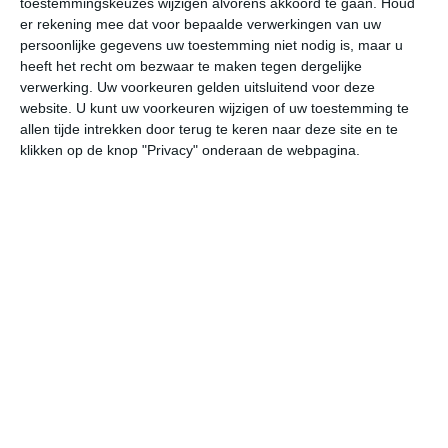
toestemmingskeuzes wijzigen alvorens akkoord te gaan.
Houd
er rekening mee dat voor bepaalde verwerkingen van uw
persoonlijke gegevens uw toestemming niet nodig is, maar u
undefined
ma
di
wo
do
heeft het recht om bezwaar te maken tegen dergelijke
verwerking. Uw voorkeuren gelden uitsluitend voor deze
website. U kunt uw voorkeuren wijzigen of uw toestemming te
23°
15°
24°
13°
24°
15°
23°
15°
22°
13°
allen tijde intrekken door terug te keren naar deze site en te
klikken op de knop "Privacy" onderaan de webpagina.
15°C
20°C
22°C
22°C
19°C
15
09:00
12:00
15:00
18:00
21:00
00
09:00
12:00
15:00
18:00
21:00
00
ZZW 1
ZW 2
NNW 2
NNO 2
OZO 1
O
09:00
12:00
15:00
18:00
21:00
00