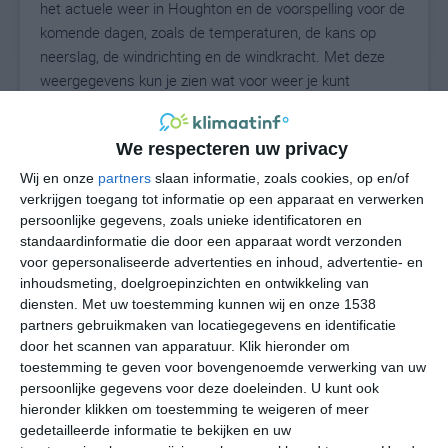
het actuele weer in Houghton en de voorspelling voor de
komende dagen, zoals de temperaturen, de kans op
neerslag, de windrichting en de windkracht. Met deze
weergegevens kun je zien wat voor weer je kunt
verwachten in Houghton. Op basis van de
klimaatstatistieken beschrijven we het weer per maand
We respecteren uw privacy
in Houghton. Dit is geen langetermijnverwachting, maar
geeft het gemiddelde weerbeeld voor alle maanden van
Wij en onze
partners
slaan informatie, zoals cookies, op en/of
het jaar. Wil je de uitgebreide weersverwachting voor
verkrijgen toegang tot informatie op een apparaat en verwerken
persoonlijke gegevens, zoals unieke identificatoren en
Houghton zien? Op de pagina met extra weerinformatie
standaardinformatie die door een apparaat wordt verzonden
tonen we de kans op sneeuw, de gevoelstemperatuur,
voor gepersonaliseerde advertenties en inhoud, advertentie- en
de zichtbaarheid, de UV-kracht, de luchtdruk en meer
inhoudsmeting, doelgroepinzichten en ontwikkeling van
goede weerinfo.
diensten.
Met uw toestemming kunnen wij en onze 1538
partners gebruikmaken van locatiegegevens en identificatie
door het scannen van apparatuur. Klik hieronder om
toestemming te geven voor bovengenoemde verwerking van uw
19
N
°C
persoonlijke gegevens voor deze doeleinden. U kunt ook
hieronder klikken om toestemming te weigeren of meer
L
gedetailleerde informatie te bekijken en uw
W