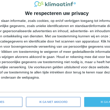
28°
17°
29°
20°
29°
20°
26°
18°
We respecteren uw privacy
23°C
21°C
21°C
24°C
26°C
slaan informatie, zoals cookies, op en/of verkrijgen toegang tot infor
lijke gegevens, zoals unieke identificatoren en standaardinformatie d
01:00
04:00
07:00
10:00
13:00
r gepersonaliseerde advertenties en inhoud, advertentie- en inhoudsm
n ontwikkeling van diensten.
Met uw toestemming kunnen wij en onze 
atiegegevens en identificatie door het scannen van apparatuur. Klik 
en voor bovengenoemde verwerking van uw persoonlijke gegevens voo
01:00
04:00
07:00
10:00
13:00
 klikken om toestemming te weigeren of meer gedetailleerde informatie
wijzigen alvorens akkoord te gaan.
Houd er rekening mee dat voor b
 persoonlijke gegevens uw toestemming niet nodig is, maar u heeft h
ZZW 1
Z 1
ZO 1
Z 2
Z 3
lijke verwerking. Uw voorkeuren gelden uitsluitend voor deze website
of uw toestemming te allen tijde intrekken door terug te keren naar deze
" onderaan de webpagina.
01:00
04:00
07:00
10:00
13:00
reide weersverwachting voor Ecorse
IES
IK GA NIET AKKOORD
IK GA