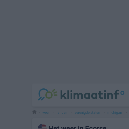
weer
landen
verenigde staten
michigan
>
>
>
>
Het weer in Ecorse