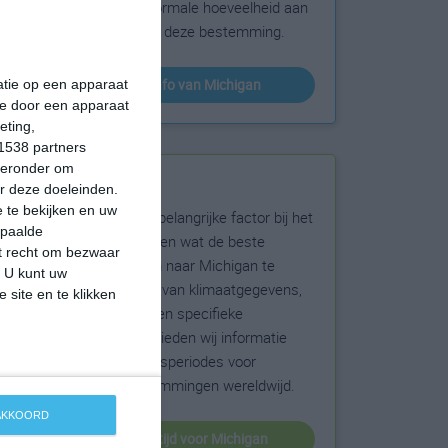
sneeuw en de normale hoeveelheid aan
zonneschijn voor deze bestemming.
klimaatinfo van Michigan
matie op een apparaat
ie door een apparaat
eting,
1538 partners
hieronder om
Beste reistijd
r deze doeleinden.
 te bekijken en uw
Het weer is een belangrijke factor bij het
epaalde
reizen. Wil je weten wat de beste
et recht om bezwaar
maanden zijn om naar Michigan te
. U kunt uw
reizen? Op basis van klimaatgegevens,
 site en te klikken
weersextremen en specifieke
weerinformatie bieden wij informatie
over de beste reisperiodes voor
duizenden bestemmingen wereldwijd.
 AKKOORD
beste reistijd voor Michigan