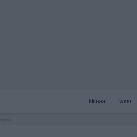
klimaat
weer
ecorse
>