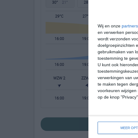
30°
21°
28°
20°
30°
21°
29°C
27°C
25°C
Wij en onze
partners
en verwerken persoon
16:00
19:00
22:00
wordt verzonden voo
doelgroepinzichten e
gebruikmaken van loc
toestemming te gev
16:00
19:00
22:00
U kunt ook hieronder
toestemmingskeuzes 
verwerkingen van uw
WZW 2
ZZW 2
Z 1
te maken tegen derge
voorkeuren wijzigen 
op de knop "Privacy
16:00
19:00
22:00
bekijk de uitgeb
MEER OPT