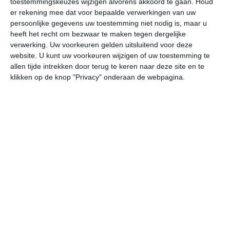
toestemmingskeuzes wijzigen alvorens akkoord te gaan.
Houd
er rekening mee dat voor bepaalde verwerkingen van uw
persoonlijke gegevens uw toestemming niet nodig is, maar u
vr
za
zo
ma
di
heeft het recht om bezwaar te maken tegen dergelijke
verwerking. Uw voorkeuren gelden uitsluitend voor deze
website. U kunt uw voorkeuren wijzigen of uw toestemming te
28°
19°
28°
19°
29°
15°
28°
18°
25°
17°
allen tijde intrekken door terug te keren naar deze site en te
klikken op de knop "Privacy" onderaan de webpagina.
19°C
21°C
25°C
27°C
27°C
25
05:00
08:00
11:00
14:00
17:00
20
05:00
08:00
11:00
14:00
17:00
20
ZW 1
ZZW 2
ZZW 3
Z 3
Z 3
Z
05:00
08:00
11:00
14:00
17:00
20