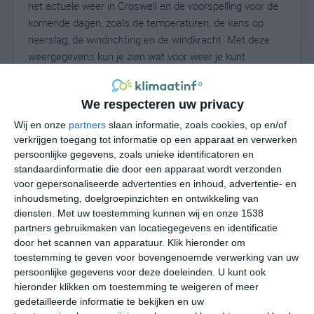
het actuele weer in Croswell en de voorspelling voor de
komende dagen, zoals de temperaturen, de kans op
neerslag, de windrichting en de windkracht. Met deze
weergegevens kun je zien wat voor weer je kunt
verwachten in Croswell. Op basis van de
klimaatstatistieken beschrijven we het weer per maand
We respecteren uw privacy
in Croswell. Dit is geen langetermijnverwachting, maar
geeft het gemiddelde weerbeeld voor alle maanden van
Wij en onze
partners
slaan informatie, zoals cookies, op en/of
het jaar. Wil je de uitgebreide weersverwachting voor
verkrijgen toegang tot informatie op een apparaat en verwerken
persoonlijke gegevens, zoals unieke identificatoren en
Croswell zien? Op de pagina met extra weerinformatie
standaardinformatie die door een apparaat wordt verzonden
tonen we de kans op sneeuw, de gevoelstemperatuur,
voor gepersonaliseerde advertenties en inhoud, advertentie- en
de zichtbaarheid, de UV-kracht, de luchtdruk en meer
inhoudsmeting, doelgroepinzichten en ontwikkeling van
goede weerinfo.
diensten.
Met uw toestemming kunnen wij en onze 1538
partners gebruikmaken van locatiegegevens en identificatie
door het scannen van apparatuur. Klik hieronder om
toestemming te geven voor bovengenoemde verwerking van uw
23
N
°C
persoonlijke gegevens voor deze doeleinden. U kunt ook
hieronder klikken om toestemming te weigeren of meer
L
gedetailleerde informatie te bekijken en uw
W