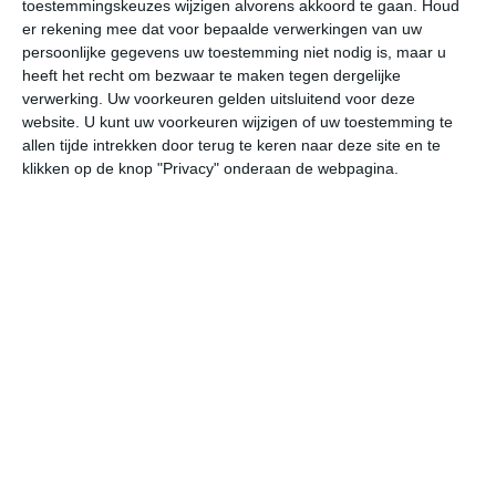
toestemmingskeuzes wijzigen alvorens akkoord te gaan.
Houd
er rekening mee dat voor bepaalde verwerkingen van uw
persoonlijke gegevens uw toestemming niet nodig is, maar u
heeft het recht om bezwaar te maken tegen dergelijke
verwerking. Uw voorkeuren gelden uitsluitend voor deze
website. U kunt uw voorkeuren wijzigen of uw toestemming te
0°
0°
0°
0°
0°
0°
0°
0°
0°
0°
allen tijde intrekken door terug te keren naar deze site en te
klikken op de knop "Privacy" onderaan de webpagina.
19°C
20°C
23°C
25°C
26°C
23
06:00
09:00
12:00
15:00
18:00
21
06:00
09:00
12:00
15:00
18:00
21
W 0
NW 0
WZW 1
WZW 2
WZW 2
Z
06:00
09:00
12:00
15:00
18:00
21