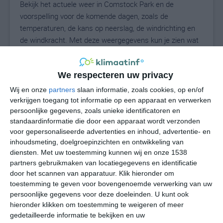
Bekijk het actuele weer in Comstock Park en de
voorspelling voor de komende dagen, zoals de
temperaturen, de kans op neerslag, de windrichting en
de windkracht. Met deze weergegevens kun je zien wat
voor weer je kunt verwachten in Comstock Park. Op
basis van de klimaatstatistieken beschrijven we het
We respecteren uw privacy
weer per maand in Comstock Park. Dit is geen
langetermijnverwachting, maar geeft het gemiddelde
Wij en onze
partners
slaan informatie, zoals cookies, op en/of
weerbeeld voor alle maanden van het jaar. Wil je de
verkrijgen toegang tot informatie op een apparaat en verwerken
persoonlijke gegevens, zoals unieke identificatoren en
uitgebreide weersverwachting voor Comstock Park zien?
standaardinformatie die door een apparaat wordt verzonden
Op de pagina met extra weerinformatie tonen we de
voor gepersonaliseerde advertenties en inhoud, advertentie- en
kans op sneeuw, de gevoelstemperatuur, de
inhoudsmeting, doelgroepinzichten en ontwikkeling van
zichtbaarheid, de UV-kracht, de luchtdruk en meer goede
diensten.
Met uw toestemming kunnen wij en onze 1538
weerinfo.
partners gebruikmaken van locatiegegevens en identificatie
door het scannen van apparatuur. Klik hieronder om
toestemming te geven voor bovengenoemde verwerking van uw
persoonlijke gegevens voor deze doeleinden. U kunt ook
hieronder klikken om toestemming te weigeren of meer
gedetailleerde informatie te bekijken en uw