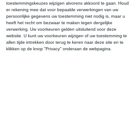
toestemmingskeuzes wijzigen alvorens akkoord te gaan.
Houd
W
er rekening mee dat voor bepaalde verwerkingen van uw
persoonlijke gegevens uw toestemming niet nodig is, maar u
do
vr
za
zo
ma
heeft het recht om bezwaar te maken tegen dergelijke
verwerking. Uw voorkeuren gelden uitsluitend voor deze
website. U kunt uw voorkeuren wijzigen of uw toestemming te
allen tijde intrekken door terug te keren naar deze site en te
26°
19°
25°
18°
27°
16°
27°
17°
27°
15°
klikken op de knop "Privacy" onderaan de webpagina.
19°C
19°C
18°C
20°C
22°C
24
00:00
03:00
06:00
09:00
12:00
15
00:00
03:00
06:00
09:00
12:00
15
W 1
W 1
NNW 1
N 1
NNW 2
ZZ