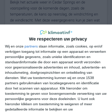
Bekijk het actuele weer in Cedar Springs en de
voorspelling voor de komende dagen, zoals de
temperaturen, de kans op neerslag, de windrichting en
de windkracht. Met deze weergegevens kun je zien wat
voor weer je kunt verwachten in Cedar Springs. Op basis
van de klimaatstatistieken beschrijven we het weer per
maand in Cedar Springs. Dit is geen
We respecteren uw privacy
langetermijnverwachting, maar geeft het gemiddelde
Wij en onze
partners
slaan informatie, zoals cookies, op en/of
weerbeeld voor alle maanden van het jaar. Wil je de
verkrijgen toegang tot informatie op een apparaat en verwerken
uitgebreide weersverwachting voor Cedar Springs zien?
persoonlijke gegevens, zoals unieke identificatoren en
Op de pagina met extra weerinformatie tonen we de
standaardinformatie die door een apparaat wordt verzonden
voor gepersonaliseerde advertenties en inhoud, advertentie- en
kans op sneeuw, de gevoelstemperatuur, de
inhoudsmeting, doelgroepinzichten en ontwikkeling van
zichtbaarheid, de UV-kracht, de luchtdruk en meer goede
diensten.
Met uw toestemming kunnen wij en onze 1538
weerinfo.
partners gebruikmaken van locatiegegevens en identificatie
door het scannen van apparatuur. Klik hieronder om
toestemming te geven voor bovengenoemde verwerking van uw
persoonlijke gegevens voor deze doeleinden. U kunt ook
23
N
°C
hieronder klikken om toestemming te weigeren of meer
L
gedetailleerde informatie te bekijken en uw