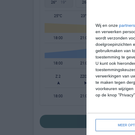
26°
19°
26°
19°
25°
17°
25°C
23°C
20°C
Wij en onze
partners
en verwerken persoon
18:00
21:00
00:00
wordt verzonden voo
doelgroepinzichten e
gebruikmaken van loc
toestemming te gev
18:00
21:00
00:00
U kunt ook hieronder
toestemmingskeuzes 
verwerkingen van uw
Z 2
ZZO 1
ZZO 1
te maken tegen derge
voorkeuren wijzigen 
op de knop "Privacy
18:00
21:00
00:00
bekijk de uitgebre
MEER OPT