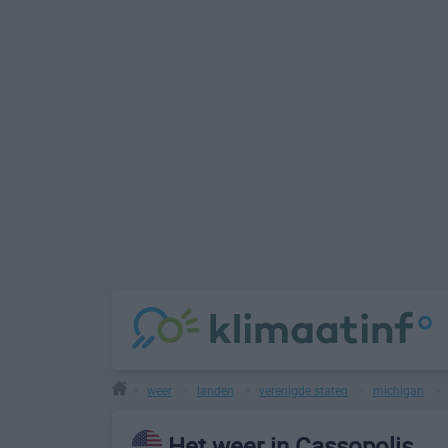
weer
landen
verenigde staten
michigan
>
>
>
>
Het weer in Cassopolis