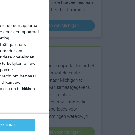
sneeuw en de normale hoeveelheid aan
zonneschijn voor deze bestemming.
klimaatinfo van Michigan
matie op een apparaat
ie door een apparaat
eting,
1538 partners
hieronder om
Beste reistijd
r deze doeleinden.
 te bekijken en uw
Het weer is een belangrijke factor bij het
epaalde
reizen. Wil je weten wat de beste
et recht om bezwaar
maanden zijn om naar Michigan te
. U kunt uw
reizen? Op basis van klimaatgegevens,
 site en te klikken
weersextremen en specifieke
weerinformatie bieden wij informatie
over de beste reisperiodes voor
duizenden bestemmingen wereldwijd.
 AKKOORD
beste reistijd voor Michigan