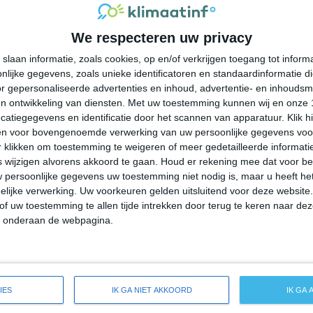
26°
15°
28°
19°
26°
18°
23°
16°
We respecteren uw privacy
20°C
19°C
21°C
24°C
26°C
slaan informatie, zoals cookies, op en/of verkrijgen toegang tot infor
lijke gegevens, zoals unieke identificatoren en standaardinformatie d
03:00
06:00
09:00
12:00
15:00
r gepersonaliseerde advertenties en inhoud, advertentie- en inhoudsm
n ontwikkeling van diensten.
Met uw toestemming kunnen wij en onze 
atiegegevens en identificatie door het scannen van apparatuur. Klik 
en voor bovengenoemde verwerking van uw persoonlijke gegevens voo
03:00
06:00
09:00
12:00
15:00
 klikken om toestemming te weigeren of meer gedetailleerde informatie
wijzigen alvorens akkoord te gaan.
Houd er rekening mee dat voor b
 persoonlijke gegevens uw toestemming niet nodig is, maar u heeft h
ZZO 1
Z 1
Z 2
ZZW 2
ZW 2
lijke verwerking. Uw voorkeuren gelden uitsluitend voor deze website
of uw toestemming te allen tijde intrekken door terug te keren naar deze
" onderaan de webpagina.
03:00
06:00
09:00
12:00
15:00
ide weersverwachting voor Cassopolis
IES
IK GA NIET AKKOORD
IK GA