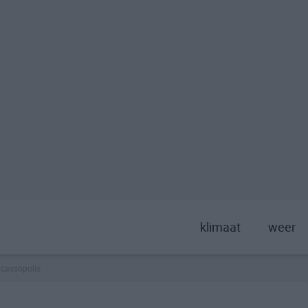
klimaat
weer
cassopolis
>