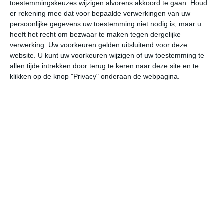
toestemmingskeuzes wijzigen alvorens akkoord te gaan.
Houd
er rekening mee dat voor bepaalde verwerkingen van uw
do
vr
za
zo
ma
persoonlijke gegevens uw toestemming niet nodig is, maar u
heeft het recht om bezwaar te maken tegen dergelijke
verwerking. Uw voorkeuren gelden uitsluitend voor deze
website. U kunt uw voorkeuren wijzigen of uw toestemming te
31°
21°
32°
22°
30°
22°
30°
21°
29°
17°
allen tijde intrekken door terug te keren naar deze site en te
klikken op de knop "Privacy" onderaan de webpagina.
29°C
26°C
24°C
23°C
23°C
24
17:00
20:00
23:00
02:00
05:00
08
17:00
20:00
23:00
02:00
05:00
08
WZW 2
ZW 2
ZW 2
ZW 1
WZW 1
WN
17:00
20:00
23:00
02:00
05:00
08