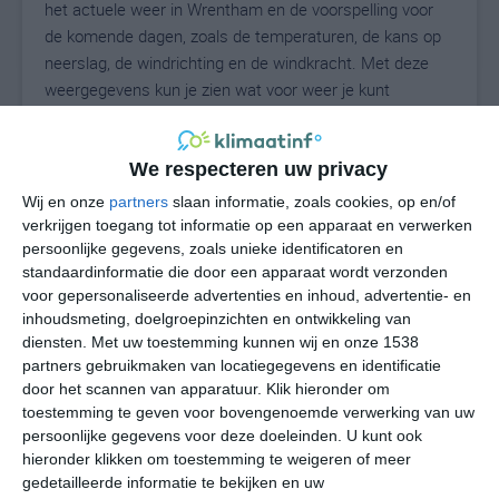
het actuele weer in Wrentham en de voorspelling voor
de komende dagen, zoals de temperaturen, de kans op
neerslag, de windrichting en de windkracht. Met deze
weergegevens kun je zien wat voor weer je kunt
verwachten in Wrentham. Op basis van de
klimaatstatistieken beschrijven we het weer per maand
in Wrentham. Dit is geen langetermijnverwachting, maar
We respecteren uw privacy
geeft het gemiddelde weerbeeld voor alle maanden van
Wij en onze
partners
slaan informatie, zoals cookies, op en/of
het jaar. Wil je de uitgebreide weersverwachting voor
verkrijgen toegang tot informatie op een apparaat en verwerken
Wrentham zien? Op de pagina met extra weerinformatie
persoonlijke gegevens, zoals unieke identificatoren en
standaardinformatie die door een apparaat wordt verzonden
tonen we de kans op sneeuw, de gevoelstemperatuur,
voor gepersonaliseerde advertenties en inhoud, advertentie- en
de zichtbaarheid, de UV-kracht, de luchtdruk en meer
inhoudsmeting, doelgroepinzichten en ontwikkeling van
goede weerinfo.
diensten.
Met uw toestemming kunnen wij en onze 1538
partners gebruikmaken van locatiegegevens en identificatie
door het scannen van apparatuur. Klik hieronder om
toestemming te geven voor bovengenoemde verwerking van uw
26
N
°C
persoonlijke gegevens voor deze doeleinden. U kunt ook
L
hieronder klikken om toestemming te weigeren of meer
gedetailleerde informatie te bekijken en uw
W