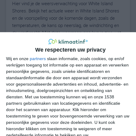
Hier vind je de weersverwachting voor White Island
Shores. Bekijk het actuele weer in White Island Shores
en de voorspelling voor de komende dagen, zoals de
temperaturen, de kans op neerslag, de windrichting en
de windkracht. Met deze weergegevens kun je zien wat
voor weer je kunt verwachten in White Island Shores. Op
basis van de klimaatstatistieken beschrijven we het
We respecteren uw privacy
weer per maand in White Island Shores. Dit is geen
Wij en onze
partners
slaan informatie, zoals cookies, op en/of
langetermijnverwachting, maar geeft het gemiddelde
verkrijgen toegang tot informatie op een apparaat en verwerken
weerbeeld voor alle maanden van het jaar. Wil je de
persoonlijke gegevens, zoals unieke identificatoren en
uitgebreide weersverwachting voor White Island Shores
standaardinformatie die door een apparaat wordt verzonden
zien? Op de pagina met extra weerinformatie tonen we
voor gepersonaliseerde advertenties en inhoud, advertentie- en
de kans op sneeuw, de gevoelstemperatuur, de
inhoudsmeting, doelgroepinzichten en ontwikkeling van
diensten.
Met uw toestemming kunnen wij en onze 1538
zichtbaarheid, de UV-kracht, de luchtdruk en meer goede
partners gebruikmaken van locatiegegevens en identificatie
weerinfo.
door het scannen van apparatuur. Klik hieronder om
toestemming te geven voor bovengenoemde verwerking van uw
persoonlijke gegevens voor deze doeleinden. U kunt ook
hieronder klikken om toestemming te weigeren of meer
N
°C
gedetailleerde informatie te bekijken en uw