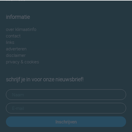
informatie
over klimaatinfo
contact
links
adverteren
disclaimer
privacy & cookies
schrijf je in voor onze nieuwsbrief!
Inschrijven