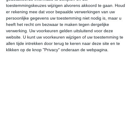
26
L
toestemmingskeuzes wijzigen alvorens akkoord te gaan.
Houd
er rekening mee dat voor bepaalde verwerkingen van uw
W
persoonlijke gegevens uw toestemming niet nodig is, maar u
heeft het recht om bezwaar te maken tegen dergelijke
za
zo
ma
di
wo
verwerking. Uw voorkeuren gelden uitsluitend voor deze
website. U kunt uw voorkeuren wijzigen of uw toestemming te
allen tijde intrekken door terug te keren naar deze site en te
klikken op de knop "Privacy" onderaan de webpagina.
31°
22°
32°
22°
30°
19°
30°
21°
28°
19°
29°C
30°C
29°C
24°C
24°C
24
12:00
15:00
18:00
21:00
00:00
03
12:00
15:00
18:00
21:00
00:00
03
ZW 3
ZW 3
ZW 3
WZW 2
WZW 2
WZ