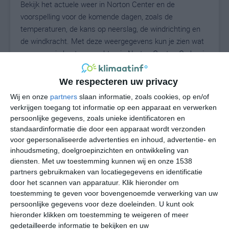
Bekijk het actuele weer in Norton Center en de
voorspelling voor de komende dagen, zoals de
temperaturen, de kans op neerslag, de windrichting en
de windkracht. Met deze weergegevens kun je zien wat
voor weer je kunt verwachten in Norton Center. Op basis
van de klimaatstatistieken beschrijven we het weer per
maand in Norton Center. Dit is geen
We respecteren uw privacy
langetermijnverwachting, maar geeft het gemiddelde
Wij en onze
partners
slaan informatie, zoals cookies, op en/of
weerbeeld voor alle maanden van het jaar. Wil je de
verkrijgen toegang tot informatie op een apparaat en verwerken
uitgebreide weersverwachting voor Norton Center zien?
persoonlijke gegevens, zoals unieke identificatoren en
Op de pagina met extra weerinformatie tonen we de
standaardinformatie die door een apparaat wordt verzonden
kans op sneeuw, de gevoelstemperatuur, de
voor gepersonaliseerde advertenties en inhoud, advertentie- en
inhoudsmeting, doelgroepinzichten en ontwikkeling van
zichtbaarheid, de UV-kracht, de luchtdruk en meer goede
diensten.
Met uw toestemming kunnen wij en onze 1538
weerinfo.
partners gebruikmaken van locatiegegevens en identificatie
door het scannen van apparatuur. Klik hieronder om
toestemming te geven voor bovengenoemde verwerking van uw
27
persoonlijke gegevens voor deze doeleinden. U kunt ook
N
°C
hieronder klikken om toestemming te weigeren of meer
L
gedetailleerde informatie te bekijken en uw