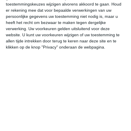
toestemmingskeuzes wijzigen alvorens akkoord te gaan.
Houd
W
er rekening mee dat voor bepaalde verwerkingen van uw
persoonlijke gegevens uw toestemming niet nodig is, maar u
vr
za
zo
ma
di
heeft het recht om bezwaar te maken tegen dergelijke
verwerking. Uw voorkeuren gelden uitsluitend voor deze
website. U kunt uw voorkeuren wijzigen of uw toestemming te
allen tijde intrekken door terug te keren naar deze site en te
32°
23°
31°
22°
31°
22°
30°
18°
30°
20°
klikken op de knop "Privacy" onderaan de webpagina.
31°C
31°C
29°C
25°C
24°C
23
13:00
16:00
19:00
22:00
01:00
04
13:00
16:00
19:00
22:00
01:00
04
W 2
WZW 2
WZW 2
ZW 1
WZW 1
ZZ