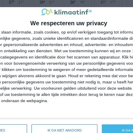
27°
21°
29°
21°
26°
19°
21°
17°
27°C
24°C
23°C
22°C
22°C
We respecteren uw privacy
slaan informatie, zoals cookies, op en/of verkrijgen toegang tot infor
19:00
22:00
01:00
04:00
07:00
lijke gegevens, zoals unieke identificatoren en standaardinformatie d
r gepersonaliseerde advertenties en inhoud, advertentie- en inhoudsm
n ontwikkeling van diensten.
Met uw toestemming kunnen wij en onze 
atiegegevens en identificatie door het scannen van apparatuur. Klik 
19:00
22:00
01:00
04:00
07:00
en voor bovengenoemde verwerking van uw persoonlijke gegevens voo
 klikken om toestemming te weigeren of meer gedetailleerde informatie
ZW 3
W 2
W 2
WNW 1
W 1
wijzigen alvorens akkoord te gaan.
Houd er rekening mee dat voor b
 persoonlijke gegevens uw toestemming niet nodig is, maar u heeft h
lijke verwerking. Uw voorkeuren gelden uitsluitend voor deze website
19:00
22:00
01:00
04:00
07:00
of uw toestemming te allen tijde intrekken door terug te keren naar deze
" onderaan de webpagina.
 weersverwachting voor Northwest Harwich
IES
IK GA NIET AKKOORD
IK GA