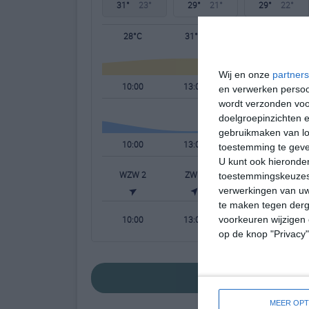
31°
23°
29°
21°
29°
22°
28°C
31°C
30°C
Wij en onze
partners
10:00
13:00
16:00
en verwerken persoon
wordt verzonden voo
doelgroepinzichten e
gebruikmaken van loc
10:00
13:00
16:00
toestemming te gev
U kunt ook hieronder
WZW 2
ZW 3
ZW 3
W
toestemmingskeuzes 
verwerkingen van uw
te maken tegen derge
10:00
13:00
16:00
voorkeuren wijzigen 
op de knop "Privacy
bekijk de uitgebreide
MEER OPT