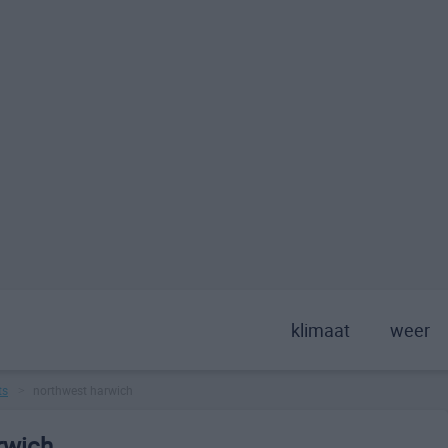
klimaat
weer
ts
northwest harwich
>
rwich