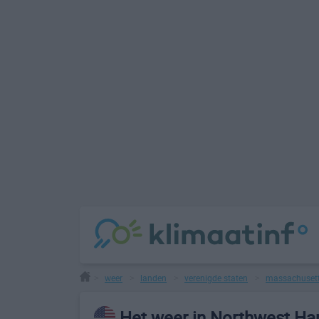
weer
landen
verenigde staten
massachuset
>
>
>
>
Het weer in Northwest Ha