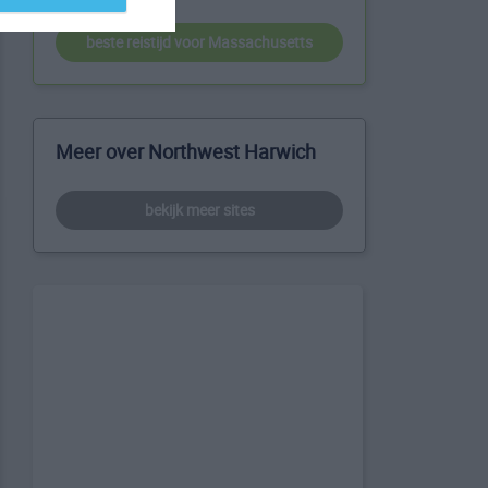
beste reistijd voor Massachusetts
Meer over Northwest Harwich
bekijk meer sites