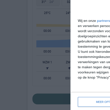
31°
24°
32°
22°
32°
23°
25°C
24°C
23°C
Wij en onze
partners
en verwerken persoon
00:00
03:00
06:00
wordt verzonden voo
doelgroepinzichten e
gebruikmaken van loc
toestemming te gev
00:00
03:00
06:00
U kunt ook hieronder
toestemmingskeuzes 
verwerkingen van uw
WZW 1
ZW 1
WZW 1
te maken tegen derge
voorkeuren wijzigen 
op de knop "Privacy
00:00
03:00
06:00
bekijk de uitgebre
MEER OPT