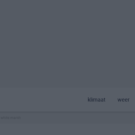
klimaat
weer
white marsh
>