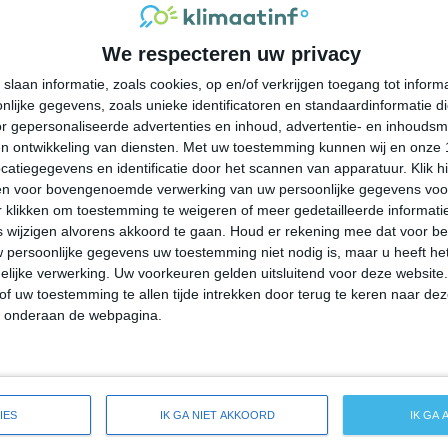
33°
22°
33°
23°
30°
22°
29°
21°
We respecteren uw privacy
26°C
30°C
31°C
30°C
27°C
slaan informatie, zoals cookies, op en/of verkrijgen toegang tot infor
lijke gegevens, zoals unieke identificatoren en standaardinformatie d
09:00
12:00
15:00
18:00
21:00
r gepersonaliseerde advertenties en inhoud, advertentie- en inhoudsm
n ontwikkeling van diensten.
Met uw toestemming kunnen wij en onze 
atiegegevens en identificatie door het scannen van apparatuur. Klik 
en voor bovengenoemde verwerking van uw persoonlijke gegevens voo
09:00
12:00
15:00
18:00
21:00
 klikken om toestemming te weigeren of meer gedetailleerde informatie
wijzigen alvorens akkoord te gaan.
Houd er rekening mee dat voor b
 persoonlijke gegevens uw toestemming niet nodig is, maar u heeft h
ZW 1
ZW 2
W 3
ZW 2
WZW 1
lijke verwerking. Uw voorkeuren gelden uitsluitend voor deze website
of uw toestemming te allen tijde intrekken door terug te keren naar deze
" onderaan de webpagina.
09:00
12:00
15:00
18:00
21:00
ide weersverwachting voor White Marsh
IES
IK GA NIET AKKOORD
IK GA