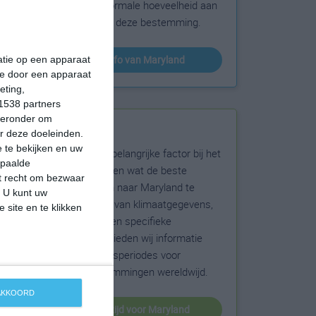
sneeuw en de normale hoeveelheid aan
zonneschijn voor deze bestemming.
klimaatinfo van Maryland
matie op een apparaat
ie door een apparaat
eting,
1538 partners
hieronder om
Beste reistijd
r deze doeleinden.
 te bekijken en uw
Het weer is een belangrijke factor bij het
epaalde
reizen. Wil je weten wat de beste
et recht om bezwaar
maanden zijn om naar Maryland te
. U kunt uw
reizen? Op basis van klimaatgegevens,
 site en te klikken
weersextremen en specifieke
weerinformatie bieden wij informatie
over de beste reisperiodes voor
duizenden bestemmingen wereldwijd.
 AKKOORD
beste reistijd voor Maryland