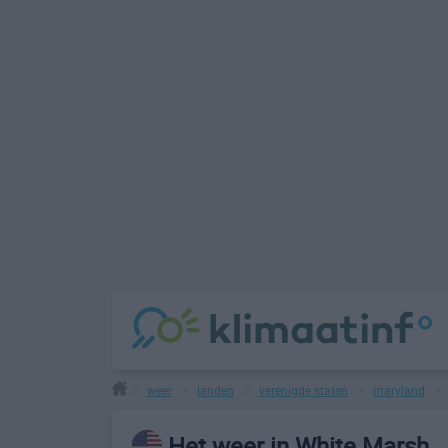
weer
landen
verenigde staten
maryland
>
>
>
>
Het weer in White Marsh