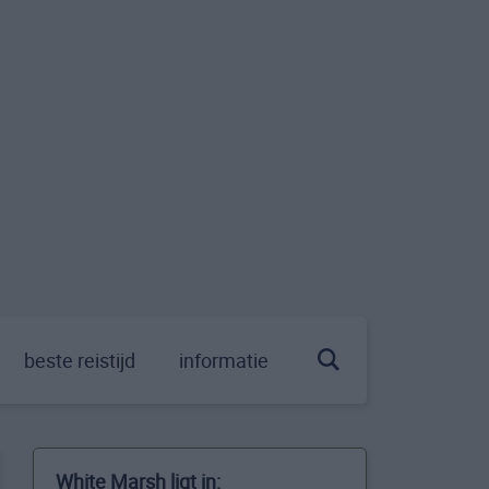
beste reistijd
informatie
White Marsh ligt in: