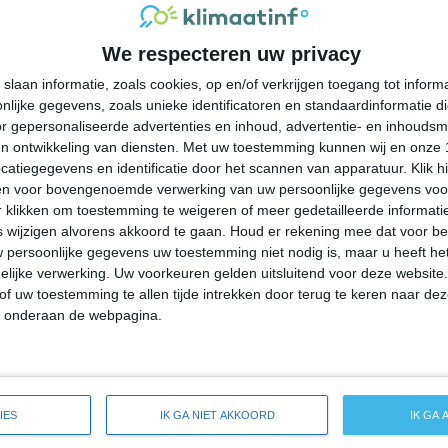
31°
21°
32°
20°
32°
22°
30°
20°
We respecteren uw privacy
22°C
22°C
27°C
29°C
30°C
slaan informatie, zoals cookies, op en/of verkrijgen toegang tot infor
lijke gegevens, zoals unieke identificatoren en standaardinformatie d
04:00
07:00
10:00
13:00
16:00
r gepersonaliseerde advertenties en inhoud, advertentie- en inhoudsm
n ontwikkeling van diensten.
Met uw toestemming kunnen wij en onze 
atiegegevens en identificatie door het scannen van apparatuur. Klik 
en voor bovengenoemde verwerking van uw persoonlijke gegevens voo
04:00
07:00
10:00
13:00
16:00
 klikken om toestemming te weigeren of meer gedetailleerde informatie
wijzigen alvorens akkoord te gaan.
Houd er rekening mee dat voor b
 persoonlijke gegevens uw toestemming niet nodig is, maar u heeft h
Z 0
Z 0
ZZW 0
ZZW 1
ZZW 2
lijke verwerking. Uw voorkeuren gelden uitsluitend voor deze website
of uw toestemming te allen tijde intrekken door terug te keren naar deze
" onderaan de webpagina.
04:00
07:00
10:00
13:00
16:00
ide weersverwachting voor Walkersville
IES
IK GA NIET AKKOORD
IK GA