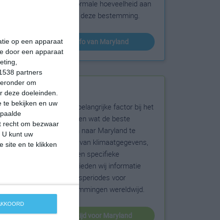
sneeuw en de normale hoeveelheid aan
zonneschijn voor deze bestemming.
klimaatinfo van Maryland
matie op een apparaat
ie door een apparaat
eting,
1538 partners
hieronder om
Beste reistijd
r deze doeleinden.
 te bekijken en uw
Het weer is een belangrijke factor bij het
epaalde
reizen. Wil je weten wat de beste
et recht om bezwaar
maanden zijn om naar Maryland te
. U kunt uw
reizen? Op basis van klimaatgegevens,
 site en te klikken
weersextremen en specifieke
weerinformatie bieden wij informatie
over de beste reisperiodes voor
duizenden bestemmingen wereldwijd.
 AKKOORD
beste reistijd voor Maryland