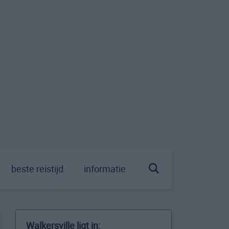
beste reistijd
informatie
Walkersville ligt in: