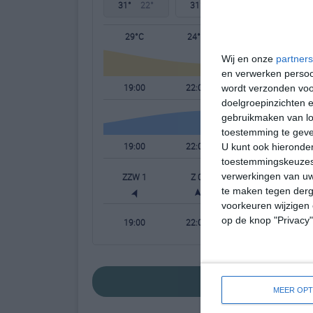
31°
22°
31°
21°
31°
21°
29°C
24°C
23°C
Wij en onze
partners
en verwerken persoon
19:00
22:00
01:00
wordt verzonden voo
doelgroepinzichten e
gebruikmaken van loc
toestemming te gev
19:00
22:00
01:00
U kunt ook hieronder
toestemmingskeuzes 
verwerkingen van uw
ZZW 1
Z 0
Z 0
te maken tegen derge
voorkeuren wijzigen 
op de knop "Privacy
19:00
22:00
01:00
bekijk de uitgebre
MEER OPT