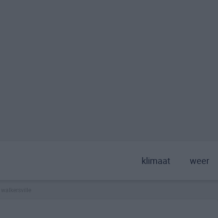
klimaat
weer
walkersville
>