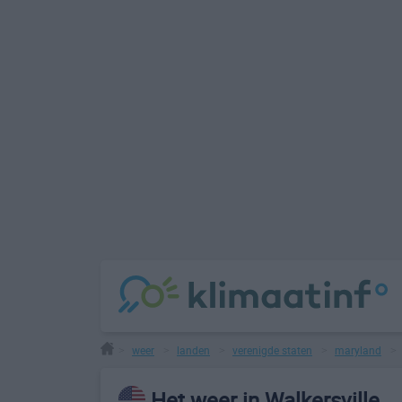
weer
landen
verenigde staten
maryland
>
>
>
>
Het weer in Walkersville