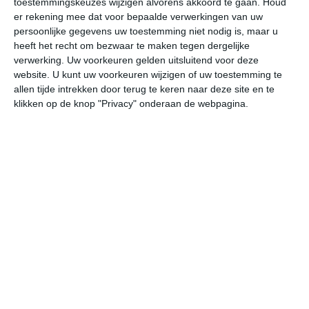
toestemmingskeuzes wijzigen alvorens akkoord te gaan.
Houd
er rekening mee dat voor bepaalde verwerkingen van uw
persoonlijke gegevens uw toestemming niet nodig is, maar u
vr
za
zo
ma
di
heeft het recht om bezwaar te maken tegen dergelijke
verwerking. Uw voorkeuren gelden uitsluitend voor deze
website. U kunt uw voorkeuren wijzigen of uw toestemming te
31°
21°
30°
21°
31°
21°
31°
20°
31°
21°
allen tijde intrekken door terug te keren naar deze site en te
klikken op de knop "Privacy" onderaan de webpagina.
23°C
22°C
22°C
26°C
29°C
30
01:00
04:00
07:00
10:00
13:00
16
01:00
04:00
07:00
10:00
13:00
16
ZW 0
ZW 0
ZW 0
WZW 1
ZZW 2
ZZ
01:00
04:00
07:00
10:00
13:00
16