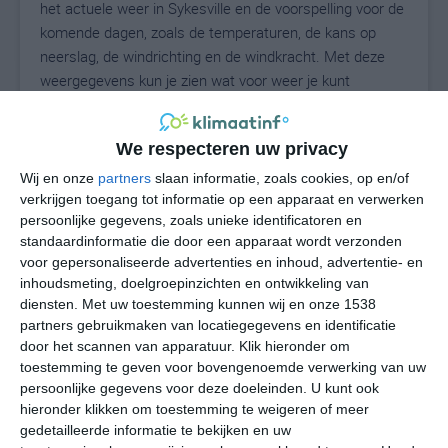
het actuele weer in Sykesville en de voorspelling voor de
komende dagen, zoals de temperaturen, de kans op
neerslag, de windrichting en de windkracht. Met deze
weergegevens kun je zien wat voor weer je kunt
verwachten in Sykesville. Op basis van de
klimaatstatistieken beschrijven we het weer per maand
We respecteren uw privacy
in Sykesville. Dit is geen langetermijnverwachting, maar
geeft het gemiddelde weerbeeld voor alle maanden van
Wij en onze
partners
slaan informatie, zoals cookies, op en/of
het jaar. Wil je de uitgebreide weersverwachting voor
verkrijgen toegang tot informatie op een apparaat en verwerken
persoonlijke gegevens, zoals unieke identificatoren en
Sykesville zien? Op de pagina met extra weerinformatie
standaardinformatie die door een apparaat wordt verzonden
tonen we de kans op sneeuw, de gevoelstemperatuur,
voor gepersonaliseerde advertenties en inhoud, advertentie- en
de zichtbaarheid, de UV-kracht, de luchtdruk en meer
inhoudsmeting, doelgroepinzichten en ontwikkeling van
goede weerinfo.
diensten.
Met uw toestemming kunnen wij en onze 1538
partners gebruikmaken van locatiegegevens en identificatie
door het scannen van apparatuur. Klik hieronder om
toestemming te geven voor bovengenoemde verwerking van uw
25
N
°C
persoonlijke gegevens voor deze doeleinden. U kunt ook
hieronder klikken om toestemming te weigeren of meer
L
gedetailleerde informatie te bekijken en uw
W