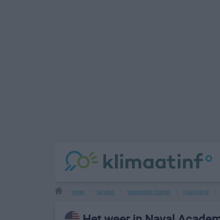
weer
landen
verenigde staten
maryland
>
>
>
>
Het weer in Naval Acade