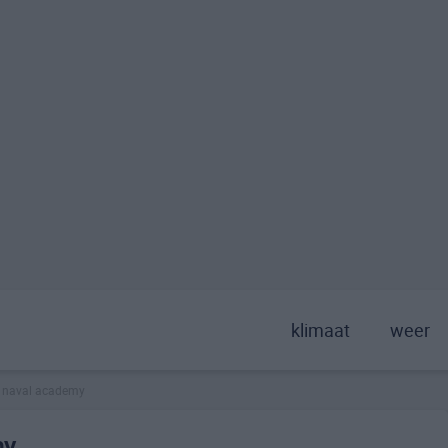
klimaat
weer
naval academy
>
my