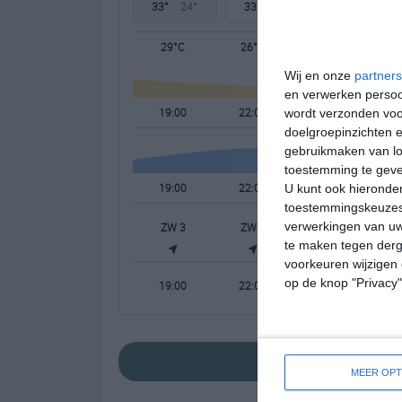
33°
24°
33°
23°
33°
24°
29°C
26°C
25°C
Wij en onze
partners
en verwerken persoon
19:00
22:00
01:00
wordt verzonden voo
doelgroepinzichten e
gebruikmaken van loc
toestemming te gev
19:00
22:00
01:00
U kunt ook hieronder
toestemmingskeuzes 
verwerkingen van uw
ZW 3
ZW 2
WZW 2
W
te maken tegen derge
voorkeuren wijzigen 
op de knop "Privacy
19:00
22:00
01:00
bekijk de uitgebrei
MEER OPT