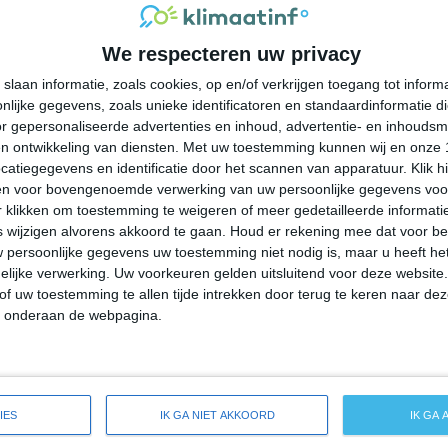
34°
24°
34°
25°
31°
24°
29°
24°
We respecteren uw privacy
24°C
24°C
29°C
32°C
33°C
slaan informatie, zoals cookies, op en/of verkrijgen toegang tot infor
lijke gegevens, zoals unieke identificatoren en standaardinformatie d
04:00
07:00
10:00
13:00
16:00
r gepersonaliseerde advertenties en inhoud, advertentie- en inhoudsm
n ontwikkeling van diensten.
Met uw toestemming kunnen wij en onze 
atiegegevens en identificatie door het scannen van apparatuur. Klik 
en voor bovengenoemde verwerking van uw persoonlijke gegevens voo
04:00
07:00
10:00
13:00
16:00
 klikken om toestemming te weigeren of meer gedetailleerde informatie
wijzigen alvorens akkoord te gaan.
Houd er rekening mee dat voor b
 persoonlijke gegevens uw toestemming niet nodig is, maar u heeft h
ZW 2
ZW 2
ZW 2
Z 3
Z 3
lijke verwerking. Uw voorkeuren gelden uitsluitend voor deze website
of uw toestemming te allen tijde intrekken door terug te keren naar deze
" onderaan de webpagina.
04:00
07:00
10:00
13:00
16:00
de weersverwachting voor Naval Academy
IES
IK GA NIET AKKOORD
IK GA