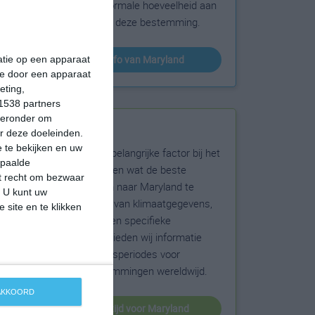
sneeuw en de normale hoeveelheid aan
zonneschijn voor deze bestemming.
klimaatinfo van Maryland
matie op een apparaat
ie door een apparaat
eting,
1538 partners
hieronder om
Beste reistijd
r deze doeleinden.
 te bekijken en uw
Het weer is een belangrijke factor bij het
epaalde
reizen. Wil je weten wat de beste
et recht om bezwaar
maanden zijn om naar Maryland te
. U kunt uw
reizen? Op basis van klimaatgegevens,
 site en te klikken
weersextremen en specifieke
weerinformatie bieden wij informatie
over de beste reisperiodes voor
duizenden bestemmingen wereldwijd.
 AKKOORD
beste reistijd voor Maryland