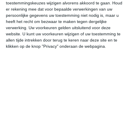
toestemmingskeuzes wijzigen alvorens akkoord te gaan.
Houd
W
er rekening mee dat voor bepaalde verwerkingen van uw
persoonlijke gegevens uw toestemming niet nodig is, maar u
ma
di
wo
do
vr
heeft het recht om bezwaar te maken tegen dergelijke
verwerking. Uw voorkeuren gelden uitsluitend voor deze
website. U kunt uw voorkeuren wijzigen of uw toestemming te
allen tijde intrekken door terug te keren naar deze site en te
34°
23°
32°
23°
31°
22°
32°
22°
30°
22°
klikken op de knop "Privacy" onderaan de webpagina.
25°C
31°C
33°C
32°C
28°C
25
08:00
11:00
14:00
17:00
20:00
23
08:00
11:00
14:00
17:00
20:00
23
NW 1
W 2
ZW 2
ZW 3
ZZW 2
ZW