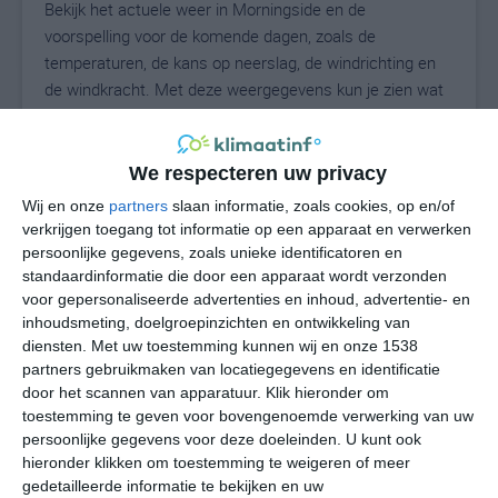
Bekijk het actuele weer in Morningside en de
voorspelling voor de komende dagen, zoals de
temperaturen, de kans op neerslag, de windrichting en
de windkracht. Met deze weergegevens kun je zien wat
voor weer je kunt verwachten in Morningside. Op basis
van de klimaatstatistieken beschrijven we het weer per
maand in Morningside. Dit is geen
We respecteren uw privacy
langetermijnverwachting, maar geeft het gemiddelde
Wij en onze
partners
slaan informatie, zoals cookies, op en/of
weerbeeld voor alle maanden van het jaar. Wil je de
verkrijgen toegang tot informatie op een apparaat en verwerken
uitgebreide weersverwachting voor Morningside zien?
persoonlijke gegevens, zoals unieke identificatoren en
Op de pagina met extra weerinformatie tonen we de
standaardinformatie die door een apparaat wordt verzonden
voor gepersonaliseerde advertenties en inhoud, advertentie- en
kans op sneeuw, de gevoelstemperatuur, de
inhoudsmeting, doelgroepinzichten en ontwikkeling van
zichtbaarheid, de UV-kracht, de luchtdruk en meer goede
diensten.
Met uw toestemming kunnen wij en onze 1538
weerinfo.
partners gebruikmaken van locatiegegevens en identificatie
door het scannen van apparatuur. Klik hieronder om
toestemming te geven voor bovengenoemde verwerking van uw
persoonlijke gegevens voor deze doeleinden. U kunt ook
28
N
°C
hieronder klikken om toestemming te weigeren of meer
L
gedetailleerde informatie te bekijken en uw