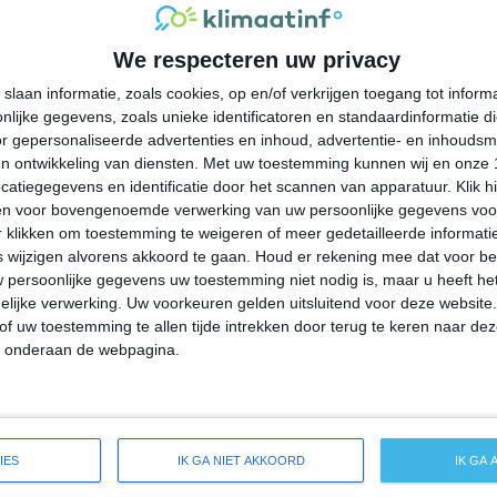
32°
23°
33°
23°
33°
24°
29°
23°
We respecteren uw privacy
32°C
32°C
28°C
26°C
25°C
slaan informatie, zoals cookies, op en/of verkrijgen toegang tot infor
lijke gegevens, zoals unieke identificatoren en standaardinformatie d
14:00
17:00
20:00
23:00
02:00
r gepersonaliseerde advertenties en inhoud, advertentie- en inhoudsm
n ontwikkeling van diensten.
Met uw toestemming kunnen wij en onze 
atiegegevens en identificatie door het scannen van apparatuur. Klik 
en voor bovengenoemde verwerking van uw persoonlijke gegevens voo
14:00
17:00
20:00
23:00
02:00
 klikken om toestemming te weigeren of meer gedetailleerde informatie
wijzigen alvorens akkoord te gaan.
Houd er rekening mee dat voor b
 persoonlijke gegevens uw toestemming niet nodig is, maar u heeft h
ZZW 3
ZZW 3
W 2
ZZW 2
ZZW 2
lijke verwerking. Uw voorkeuren gelden uitsluitend voor deze website
of uw toestemming te allen tijde intrekken door terug te keren naar deze
" onderaan de webpagina.
14:00
17:00
20:00
23:00
02:00
de weersverwachting voor Mitchellville
IES
IK GA NIET AKKOORD
IK GA