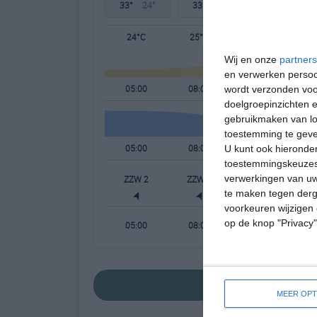
33°
24°
33°
24°
33°
23°
24°C
25°C
29°C
Wij en onze
partners
en verwerken persoon
05:00
08:00
11:00
wordt verzonden voo
doelgroepinzichten e
gebruikmaken van loc
toestemming te gev
05:00
08:00
11:00
U kunt ook hieronder
toestemmingskeuzes 
verwerkingen van uw
ZZW 2
ZZW 2
ZW 3
te maken tegen derge
voorkeuren wijzigen 
op de knop "Privacy
05:00
08:00
11:00
bekijk de uitgebrei
MEER OPT