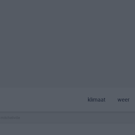
klimaat
weer
mitchellville
>