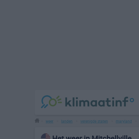
weer
landen
verenigde staten
maryland
>
>
>
>
Het weer in Mitchellville