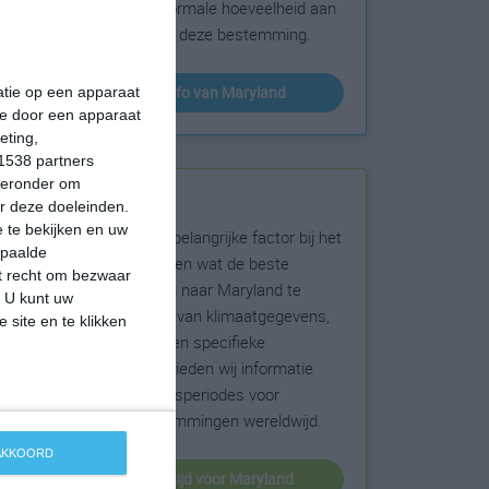
sneeuw en de normale hoeveelheid aan
zonneschijn voor deze bestemming.
klimaatinfo van Maryland
matie op een apparaat
ie door een apparaat
eting,
1538 partners
hieronder om
Beste reistijd
r deze doeleinden.
 te bekijken en uw
Het weer is een belangrijke factor bij het
epaalde
reizen. Wil je weten wat de beste
et recht om bezwaar
maanden zijn om naar Maryland te
. U kunt uw
reizen? Op basis van klimaatgegevens,
 site en te klikken
weersextremen en specifieke
weerinformatie bieden wij informatie
over de beste reisperiodes voor
duizenden bestemmingen wereldwijd.
 AKKOORD
beste reistijd voor Maryland