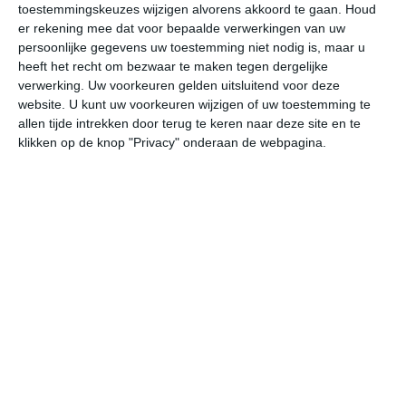
toestemmingskeuzes wijzigen alvorens akkoord te gaan.
Houd
W
er rekening mee dat voor bepaalde verwerkingen van uw
persoonlijke gegevens uw toestemming niet nodig is, maar u
vr
za
zo
ma
di
heeft het recht om bezwaar te maken tegen dergelijke
verwerking. Uw voorkeuren gelden uitsluitend voor deze
website. U kunt uw voorkeuren wijzigen of uw toestemming te
allen tijde intrekken door terug te keren naar deze site en te
33°
23°
33°
24°
32°
23°
33°
23°
34°
24°
klikken op de knop "Privacy" onderaan de webpagina.
24°C
27°C
31°C
33°C
31°C
27
06:00
09:00
12:00
15:00
18:00
21
06:00
09:00
12:00
15:00
18:00
21
ZW 2
ZW 2
ZW 3
ZZW 3
ZZW 3
WZ