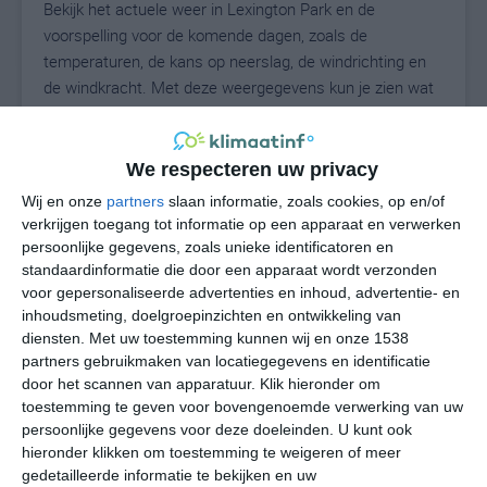
Bekijk het actuele weer in Lexington Park en de
voorspelling voor de komende dagen, zoals de
temperaturen, de kans op neerslag, de windrichting en
de windkracht. Met deze weergegevens kun je zien wat
voor weer je kunt verwachten in Lexington Park. Op
basis van de klimaatstatistieken beschrijven we het
weer per maand in Lexington Park. Dit is geen
We respecteren uw privacy
langetermijnverwachting, maar geeft het gemiddelde
Wij en onze
partners
slaan informatie, zoals cookies, op en/of
weerbeeld voor alle maanden van het jaar. Wil je de
verkrijgen toegang tot informatie op een apparaat en verwerken
uitgebreide weersverwachting voor Lexington Park zien?
persoonlijke gegevens, zoals unieke identificatoren en
Op de pagina met extra weerinformatie tonen we de
standaardinformatie die door een apparaat wordt verzonden
voor gepersonaliseerde advertenties en inhoud, advertentie- en
kans op sneeuw, de gevoelstemperatuur, de
inhoudsmeting, doelgroepinzichten en ontwikkeling van
zichtbaarheid, de UV-kracht, de luchtdruk en meer goede
diensten.
Met uw toestemming kunnen wij en onze 1538
weerinfo.
partners gebruikmaken van locatiegegevens en identificatie
door het scannen van apparatuur. Klik hieronder om
toestemming te geven voor bovengenoemde verwerking van uw
persoonlijke gegevens voor deze doeleinden. U kunt ook
28
N
°C
hieronder klikken om toestemming te weigeren of meer
L
gedetailleerde informatie te bekijken en uw