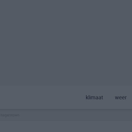
klimaat
weer
hagerstown
>