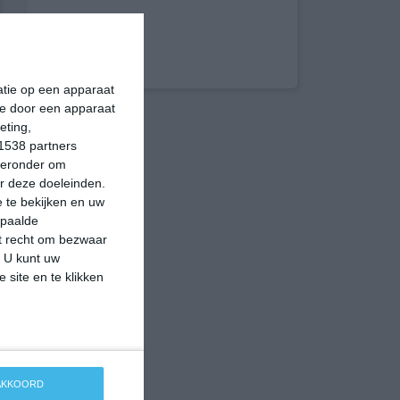
matie op een apparaat
ie door een apparaat
eting,
1538 partners
hieronder om
r deze doeleinden.
 te bekijken en uw
epaalde
et recht om bezwaar
. U kunt uw
 site en te klikken
 AKKOORD