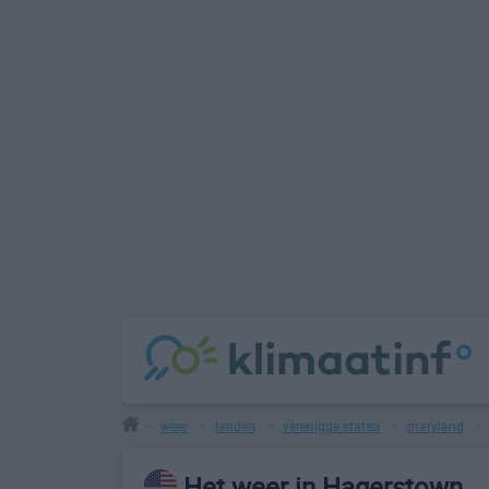
weer
landen
verenigde staten
maryland
>
>
>
>
Het weer in Hagerstown