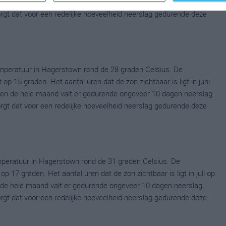
en de hele maand valt er gedurende ongeveer 11 dagen neerslag.
zorgt dat voor een redelijke hoeveelheid neerslag gedurende deze
mperatuur in Hagerstown rond de 28 graden Celsius. De
p 15 graden. Het aantal uren dat de zon zichtbaar is ligt in juni
en de hele maand valt er gedurende ongeveer 10 dagen neerslag.
zorgt dat voor een redelijke hoeveelheid neerslag gedurende deze
peratuur in Hagerstown rond de 31 graden Celsius. De
 17 graden. Het aantal uren dat de zon zichtbaar is ligt in juli op
de hele maand valt er gedurende ongeveer 10 dagen neerslag.
zorgt dat voor een redelijke hoeveelheid neerslag gedurende deze