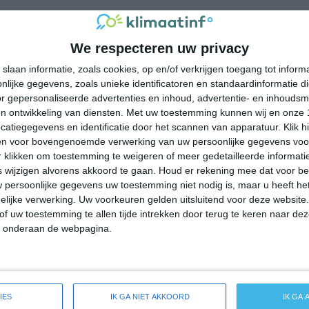
emperatuur in Hagerstown rond de 10 graden Celsius. De
 op 0 graden. Het aantal uren dat de zon zichtbaar is ligt in
We respecteren uw privacy
g. Binnen de hele maand valt er gedurende ongeveer 10 dagen
slaan informatie, zoals cookies, op en/of verkrijgen toegang tot infor
ldes dan zorgt dat voor een redelijke hoeveelheid neerslag
lijke gegevens, zoals unieke identificatoren en standaardinformatie d
r gepersonaliseerde advertenties en inhoud, advertentie- en inhoudsm
n ontwikkeling van diensten.
Met uw toestemming kunnen wij en onze 
atiegegevens en identificatie door het scannen van apparatuur. Klik 
en voor bovengenoemde verwerking van uw persoonlijke gegevens voo
emperatuur in Hagerstown rond de 18 graden Celsius. De
 klikken om toestemming te weigeren of meer gedetailleerde informatie
p 6 graden. Het aantal uren dat de zon zichtbaar is ligt in april
wijzigen alvorens akkoord te gaan.
Houd er rekening mee dat voor b
en de hele maand valt er gedurende ongeveer 10 dagen neerslag.
 persoonlijke gegevens uw toestemming niet nodig is, maar u heeft h
lijke verwerking. Uw voorkeuren gelden uitsluitend voor deze website
zorgt dat voor een redelijke hoeveelheid neerslag gedurende deze
of uw toestemming te allen tijde intrekken door terug te keren naar deze
" onderaan de webpagina.
peratuur in Hagerstown rond de 23 graden Celsius. De
p 10 graden. Het aantal uren dat de zon zichtbaar is ligt in mei
IES
IK GA NIET AKKOORD
IK GA