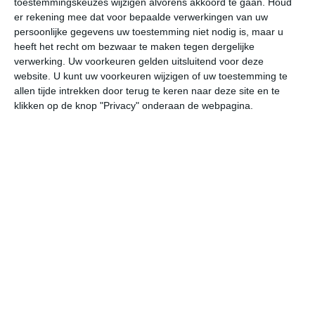
toestemmingskeuzes wijzigen alvorens akkoord te gaan.
Houd
er rekening mee dat voor bepaalde verwerkingen van uw
persoonlijke gegevens uw toestemming niet nodig is, maar u
ma
di
wo
do
vr
heeft het recht om bezwaar te maken tegen dergelijke
verwerking. Uw voorkeuren gelden uitsluitend voor deze
website. U kunt uw voorkeuren wijzigen of uw toestemming te
29°
17°
29°
18°
28°
15°
27°
15°
26°
14°
allen tijde intrekken door terug te keren naar deze site en te
klikken op de knop "Privacy" onderaan de webpagina.
24°C
29°C
28°C
23°C
20°C
20
11:00
14:00
17:00
20:00
23:00
02
11:00
14:00
17:00
20:00
23:00
02
Z 2
ZZW 2
Z 3
Z 2
ZZW 1
W
11:00
14:00
17:00
20:00
23:00
02