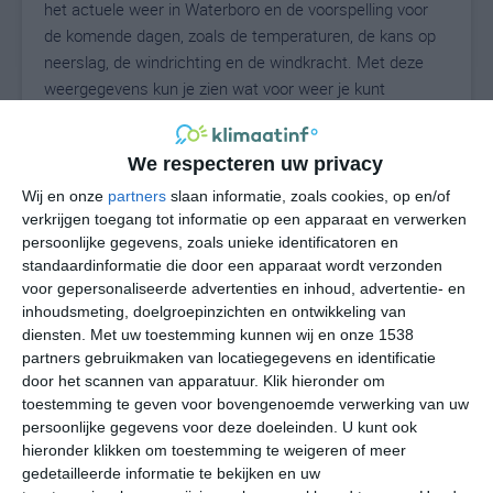
het actuele weer in Waterboro en de voorspelling voor
de komende dagen, zoals de temperaturen, de kans op
neerslag, de windrichting en de windkracht. Met deze
weergegevens kun je zien wat voor weer je kunt
verwachten in Waterboro. Op basis van de
klimaatstatistieken beschrijven we het weer per maand
We respecteren uw privacy
in Waterboro. Dit is geen langetermijnverwachting, maar
geeft het gemiddelde weerbeeld voor alle maanden van
Wij en onze
partners
slaan informatie, zoals cookies, op en/of
het jaar. Wil je de uitgebreide weersverwachting voor
verkrijgen toegang tot informatie op een apparaat en verwerken
persoonlijke gegevens, zoals unieke identificatoren en
Waterboro zien? Op de pagina met extra weerinformatie
standaardinformatie die door een apparaat wordt verzonden
tonen we de kans op sneeuw, de gevoelstemperatuur,
voor gepersonaliseerde advertenties en inhoud, advertentie- en
de zichtbaarheid, de UV-kracht, de luchtdruk en meer
inhoudsmeting, doelgroepinzichten en ontwikkeling van
goede weerinfo.
diensten.
Met uw toestemming kunnen wij en onze 1538
partners gebruikmaken van locatiegegevens en identificatie
door het scannen van apparatuur. Klik hieronder om
toestemming te geven voor bovengenoemde verwerking van uw
23
N
°C
persoonlijke gegevens voor deze doeleinden. U kunt ook
hieronder klikken om toestemming te weigeren of meer
L
gedetailleerde informatie te bekijken en uw
W