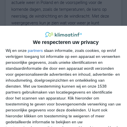
actuele weer in Poland en de voorspelling voor de
komende dagen, zoals de temperaturen, de kans op
neerslag, de windrichting en de windkracht. Met deze
weergegevens kun je zien wat voor weer je kunt
verwachten in Poland. Op basis van de
klimaatstatistieken beschrijven we het weer per maand
We respecteren uw privacy
in Poland. Dit is geen langetermijnverwachting, maar
geeft het gemiddelde weerbeeld voor alle maanden van
Wij en onze
partners
slaan informatie, zoals cookies, op en/of
het jaar. Wil je de uitgebreide weersverwachting voor
verkrijgen toegang tot informatie op een apparaat en verwerken
persoonlijke gegevens, zoals unieke identificatoren en
Poland zien? Op de pagina met extra weerinformatie
standaardinformatie die door een apparaat wordt verzonden
tonen we de kans op sneeuw, de gevoelstemperatuur,
voor gepersonaliseerde advertenties en inhoud, advertentie- en
de zichtbaarheid, de UV-kracht, de luchtdruk en meer
inhoudsmeting, doelgroepinzichten en ontwikkeling van
goede weerinfo.
diensten.
Met uw toestemming kunnen wij en onze 1538
partners gebruikmaken van locatiegegevens en identificatie
door het scannen van apparatuur. Klik hieronder om
toestemming te geven voor bovengenoemde verwerking van uw
26
N
°C
persoonlijke gegevens voor deze doeleinden. U kunt ook
hieronder klikken om toestemming te weigeren of meer
L
gedetailleerde informatie te bekijken en uw
W