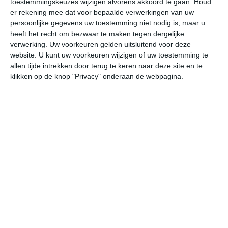
toestemmingskeuzes wijzigen alvorens akkoord te gaan.
Houd
er rekening mee dat voor bepaalde verwerkingen van uw
persoonlijke gegevens uw toestemming niet nodig is, maar u
vr
za
zo
ma
di
heeft het recht om bezwaar te maken tegen dergelijke
verwerking. Uw voorkeuren gelden uitsluitend voor deze
website. U kunt uw voorkeuren wijzigen of uw toestemming te
32°
20°
29°
20°
30°
19°
30°
16°
28°
17°
allen tijde intrekken door terug te keren naar deze site en te
klikken op de knop "Privacy" onderaan de webpagina.
23°C
21°C
21°C
27°C
31°C
32
01:00
04:00
07:00
10:00
13:00
16
01:00
04:00
07:00
10:00
13:00
16
W 1
NNW 1
NNW 1
N 2
NW 2
W
01:00
04:00
07:00
10:00
13:00
16