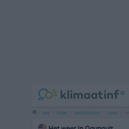
weer
landen
verenigde staten
maine
og
>
>
>
>
>
Het weer in Ogunquit