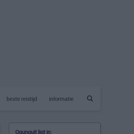
beste reistijd
informatie
Ogunquit ligt in: