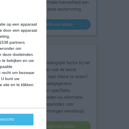
sneeuw en de normale hoeveelheid aan
zonneschijn voor deze bestemming.
klimaatinfo van Maine
matie op een apparaat
ie door een apparaat
eting,
1538 partners
hieronder om
Beste reistijd
r deze doeleinden.
 te bekijken en uw
Het weer is een belangrijke factor bij het
epaalde
reizen. Wil je weten wat de beste
et recht om bezwaar
maanden zijn om naar Maine te reizen?
. U kunt uw
Op basis van klimaatgegevens,
 site en te klikken
weersextremen en specifieke
weerinformatie bieden wij informatie
over de beste reisperiodes voor
duizenden bestemmingen wereldwijd.
 AKKOORD
beste reistijd voor Maine