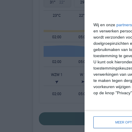
31°
22°
29°
21°
32°
20°
23°C
22°C
25°C
Wij en onze
partners
en verwerken persoon
02:00
05:00
08:00
wordt verzonden voo
doelgroepinzichten e
gebruikmaken van loc
toestemming te gev
02:00
05:00
08:00
U kunt ook hieronder
toestemmingskeuzes 
verwerkingen van uw
WZW 1
W 1
NNW 1
te maken tegen derge
voorkeuren wijzigen 
op de knop "Privacy
02:00
05:00
08:00
bekijk de uitgebr
MEER OPT