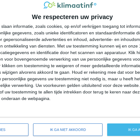
29°
16°
27°
17°
26°
15°
25°
14°
We respecteren uw privacy
20°C
21°C
24°C
25°C
25°C
slaan informatie, zoals cookies, op en/of verkrijgen toegang tot infor
lijke gegevens, zoals unieke identificatoren en standaardinformatie d
05:00
08:00
11:00
14:00
17:00
r gepersonaliseerde advertenties en inhoud, advertentie- en inhoudsm
n ontwikkeling van diensten.
Met uw toestemming kunnen wij en onze 
atiegegevens en identificatie door het scannen van apparatuur. Klik 
en voor bovengenoemde verwerking van uw persoonlijke gegevens voo
05:00
08:00
11:00
14:00
17:00
 klikken om toestemming te weigeren of meer gedetailleerde informatie
wijzigen alvorens akkoord te gaan.
Houd er rekening mee dat voor b
 persoonlijke gegevens uw toestemming niet nodig is, maar u heeft h
NW 0
NNO 0
O 0
ZO 1
Z 1
lijke verwerking. Uw voorkeuren gelden uitsluitend voor deze website
of uw toestemming te allen tijde intrekken door terug te keren naar deze
" onderaan de webpagina.
05:00
08:00
11:00
14:00
17:00
eide weersverwachting voor Kingfield
IES
IK GA NIET AKKOORD
IK GA