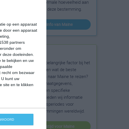
sneeuw en de normale hoeveelheid aan
zonneschijn voor deze bestemming.
klimaatinfo van Maine
matie op een apparaat
ie door een apparaat
eting,
1538 partners
hieronder om
Beste reistijd
r deze doeleinden.
 te bekijken en uw
Het weer is een belangrijke factor bij het
epaalde
reizen. Wil je weten wat de beste
et recht om bezwaar
maanden zijn om naar Maine te reizen?
. U kunt uw
Op basis van klimaatgegevens,
 site en te klikken
weersextremen en specifieke
weerinformatie bieden wij informatie
over de beste reisperiodes voor
duizenden bestemmingen wereldwijd.
 AKKOORD
beste reistijd voor Maine