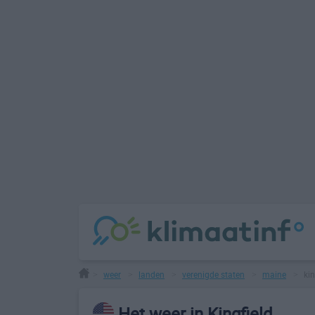
weer
landen
verenigde staten
maine
kin
>
>
>
>
>
Het weer in Kingfield