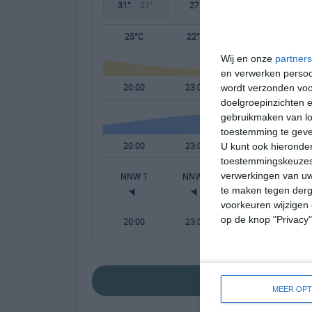
31°
21°
27°
19°
29°
18°
25°C
22°C
21°C
Wij en onze
partners
en verwerken persoon
20:00
23:00
02:00
wordt verzonden voo
doelgroepinzichten e
gebruikmaken van loc
toestemming te gev
20:00
23:00
02:00
U kunt ook hieronder
toestemmingskeuzes 
verwerkingen van uw
NNW 1
NNW 1
NNW 0
N
te maken tegen derge
voorkeuren wijzigen 
op de knop "Privacy
20:00
23:00
02:00
bekijk de uitgebr
MEER OPT