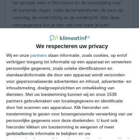
het actuele weer in Winnsboro en de voorspelling voor
de komende dagen, zoals de temperaturen, de kans op
neerslag, de windrichting en de windkracht. Met deze
weergegevens kun je zien wat voor weer je kunt
verwachten in Winnsboro. Op basis van de
klimaatstatistieken beschrijven we het weer per maand
We respecteren uw privacy
in Winnsboro. Dit is geen langetermijnverwachting, maar
geeft het gemiddelde weerbeeld voor alle maanden van
Wij en onze
partners
slaan informatie, zoals cookies, op en/of
het jaar. Wil je de uitgebreide weersverwachting voor
verkrijgen toegang tot informatie op een apparaat en verwerken
persoonlijke gegevens, zoals unieke identificatoren en
Winnsboro zien? Op de pagina met extra weerinformatie
standaardinformatie die door een apparaat wordt verzonden
tonen we de kans op sneeuw, de gevoelstemperatuur,
voor gepersonaliseerde advertenties en inhoud, advertentie- en
de zichtbaarheid, de UV-kracht, de luchtdruk en meer
inhoudsmeting, doelgroepinzichten en ontwikkeling van
goede weerinfo.
diensten.
Met uw toestemming kunnen wij en onze 1538
partners gebruikmaken van locatiegegevens en identificatie
door het scannen van apparatuur. Klik hieronder om
toestemming te geven voor bovengenoemde verwerking van uw
27
N
°C
persoonlijke gegevens voor deze doeleinden. U kunt ook
hieronder klikken om toestemming te weigeren of meer
L
gedetailleerde informatie te bekijken en uw
W