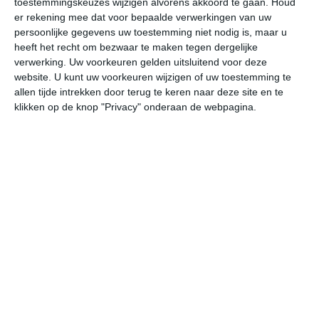
toestemmingskeuzes wijzigen alvorens akkoord te gaan.
Houd
er rekening mee dat voor bepaalde verwerkingen van uw
persoonlijke gegevens uw toestemming niet nodig is, maar u
za
zo
ma
di
wo
heeft het recht om bezwaar te maken tegen dergelijke
verwerking. Uw voorkeuren gelden uitsluitend voor deze
website. U kunt uw voorkeuren wijzigen of uw toestemming te
33°
21°
34°
22°
34°
22°
34°
22°
35°
23°
allen tijde intrekken door terug te keren naar deze site en te
klikken op de knop "Privacy" onderaan de webpagina.
23°C
22°C
24°C
30°C
32°C
32
02:00
05:00
08:00
11:00
14:00
17
02:00
05:00
08:00
11:00
14:00
17
Z 1
ZW 1
WZW 1
W 1
ZZO 1
NW
02:00
05:00
08:00
11:00
14:00
17