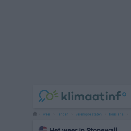
weer
landen
verenigde staten
louisiana
>
>
>
>
>
Het weer in Stonewall