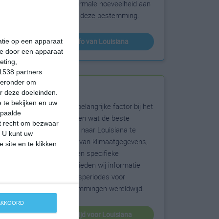
sneeuw en de normale hoeveelheid aan
zonneschijn voor deze bestemming.
klimaatinfo van Louisiana
matie op een apparaat
ie door een apparaat
eting,
1538 partners
hieronder om
Beste reistijd
r deze doeleinden.
 te bekijken en uw
Het weer is een belangrijke factor bij het
epaalde
reizen. Wil je weten wat de beste
et recht om bezwaar
maanden zijn om naar Louisiana te
. U kunt uw
reizen? Op basis van klimaatgegevens,
 site en te klikken
weersextremen en specifieke
weerinformatie bieden wij informatie
over de beste reisperiodes voor
duizenden bestemmingen wereldwijd.
 AKKOORD
beste reistijd voor Louisiana