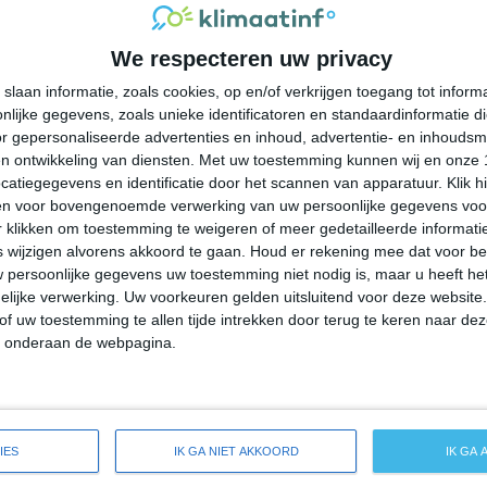
36°
24°
36°
24°
40°
24°
41°
23°
We respecteren uw privacy
32°C
28°C
26°C
25°C
24°C
slaan informatie, zoals cookies, op en/of verkrijgen toegang tot infor
lijke gegevens, zoals unieke identificatoren en standaardinformatie d
18:00
21:00
00:00
03:00
06:00
r gepersonaliseerde advertenties en inhoud, advertentie- en inhoudsm
n ontwikkeling van diensten.
Met uw toestemming kunnen wij en onze 
atiegegevens en identificatie door het scannen van apparatuur. Klik 
en voor bovengenoemde verwerking van uw persoonlijke gegevens voo
18:00
21:00
00:00
03:00
06:00
 klikken om toestemming te weigeren of meer gedetailleerde informatie
wijzigen alvorens akkoord te gaan.
Houd er rekening mee dat voor b
 persoonlijke gegevens uw toestemming niet nodig is, maar u heeft h
ZZO 2
Z 2
Z 2
ZZW 1
ZZW 1
lijke verwerking. Uw voorkeuren gelden uitsluitend voor deze website
of uw toestemming te allen tijde intrekken door terug te keren naar deze
" onderaan de webpagina.
18:00
21:00
00:00
03:00
06:00
eide weersverwachting voor Stonewall
IES
IK GA NIET AKKOORD
IK GA