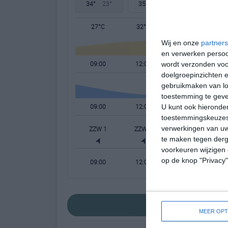
34°
23°
35°
23°
35°
24°
27°C
32°C
34°C
Wij en onze
partners
en verwerken persoon
09:00
12:00
15:00
wordt verzonden voo
doelgroepinzichten e
gebruikmaken van loc
toestemming te gev
09:00
12:00
15:00
U kunt ook hieronder
toestemmingskeuzes 
verwerkingen van uw
ZZW 1
ZZW 1
Z 2
te maken tegen derge
voorkeuren wijzigen 
op de knop "Privacy
09:00
12:00
15:00
bekijk de uitgebr
MEER OPT