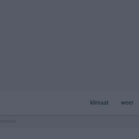
klimaat
weer
stonewall