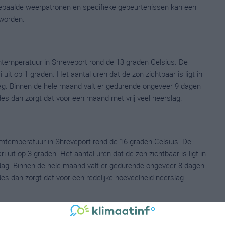
 bepaalde weerpatronen en specifieke gebeurtenissen kan een
worden.
temperatuur in Shreveport rond de 13 graden Celsius. De
t op 1 graden. Het aantal uren dat de zon zichtbaar is ligt in
ag. Binnen de hele maand valt er gedurende ongeveer 9 dagen
ldes dan zorgt dat voor een maand met vrij veel neerslag.
mtemperatuur in Shreveport rond de 16 graden Celsius. De
it op 3 graden. Het aantal uren dat de zon zichtbaar is ligt in
dag. Binnen de hele maand valt er gedurende ongeveer 8 dagen
ldes dan zorgt dat voor een redelijke hoeveelheid neerslag