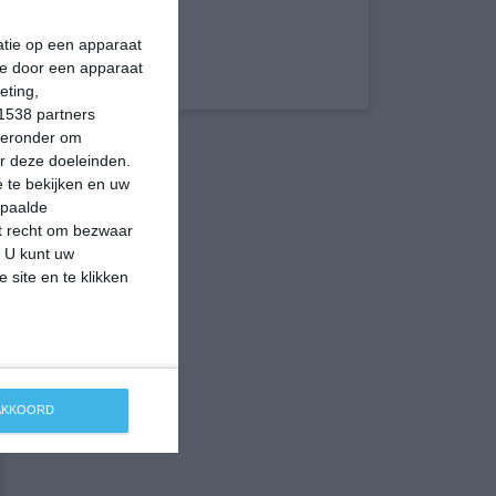
matie op een apparaat
ie door een apparaat
eting,
1538 partners
hieronder om
r deze doeleinden.
 te bekijken en uw
epaalde
et recht om bezwaar
. U kunt uw
 site en te klikken
 AKKOORD