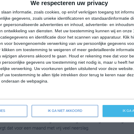
We respecteren uw privacy
emperatuur in Shreveport rond de 20 graden Celsius. De
 op 7 graden. Het aantal uren dat de zon zichtbaar is ligt in
slaan informatie, zoals cookies, op en/of verkrijgen toegang tot infor
lijke gegevens, zoals unieke identificatoren en standaardinformatie d
g. Binnen de hele maand valt er gedurende ongeveer 9 dagen
r gepersonaliseerde advertenties en inhoud, advertentie- en inhoudsm
ldes dan zorgt dat voor een redelijke hoeveelheid neerslag
n ontwikkeling van diensten.
Met uw toestemming kunnen wij en onze 
atiegegevens en identificatie door het scannen van apparatuur. Klik 
en voor bovengenoemde verwerking van uw persoonlijke gegevens voo
 klikken om toestemming te weigeren of meer gedetailleerde informatie
wijzigen alvorens akkoord te gaan.
Houd er rekening mee dat voor b
mperatuur in Shreveport rond de 25 graden Celsius. De
 persoonlijke gegevens uw toestemming niet nodig is, maar u heeft h
op 13 graden. Het aantal uren dat de zon zichtbaar is ligt in april
lijke verwerking. Uw voorkeuren gelden uitsluitend voor deze website
en de hele maand valt er gedurende ongeveer 9 dagen neerslag.
of uw toestemming te allen tijde intrekken door terug te keren naar deze
orgt dat voor een maand met vrij veel neerslag.
" onderaan de webpagina.
peratuur in Shreveport rond de 28 graden Celsius. De
IES
IK GA NIET AKKOORD
IK GA
p 17 graden. Het aantal uren dat de zon zichtbaar is ligt in mei
en de hele maand valt er gedurende ongeveer 8 dagen neerslag.
orgt dat voor een maand met vrij veel neerslag.