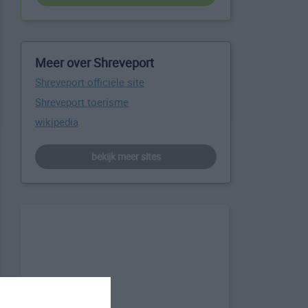
Meer over Shreveport
Shreveport officiële site
Shreveport toerisme
wikipedia
bekijk meer sites