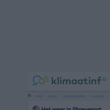
weer
landen
verenigde staten
louisiana
>
>
>
>
>
Het weer in Shreveport