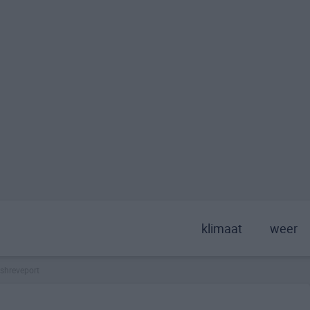
klimaat
weer
shreveport