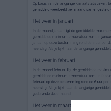
Op basis van de langjarige klimaatstatistieken,
gemiddeld weerbeeld per maand samengesteld 
Het weer in januari
In de maand januari ligt de gemiddelde maximum
gemiddelde minimumtemperatuur komt in januari ui
januari op deze bestemming rond de 5 uur per d
neerslag. Als je kijkt naar de langjarige gemidde
Het weer in februari
In de maand februari ligt de gemiddelde maximu
gemiddelde minimumtemperatuur komt in februari u
februari op deze bestemming rond de 6 uur per 
neerslag. Als je kijkt naar de langjarige gemidde
gedurende deze maand.
Het weer in maart