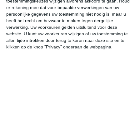
toestemmingskeuzes wijzigen alvorens akkoord te gaan.
Houd
er rekening mee dat voor bepaalde verwerkingen van uw
persoonlijke gegevens uw toestemming niet nodig is, maar u
za
zo
ma
di
wo
heeft het recht om bezwaar te maken tegen dergelijke
verwerking. Uw voorkeuren gelden uitsluitend voor deze
website. U kunt uw voorkeuren wijzigen of uw toestemming te
32°
25°
31°
25°
31°
25°
31°
26°
32°
25°
allen tijde intrekken door terug te keren naar deze site en te
klikken op de knop "Privacy" onderaan de webpagina.
31°C
30°C
29°C
27°C
26°C
25
14:00
17:00
20:00
23:00
02:00
05
14:00
17:00
20:00
23:00
02:00
05
O 2
Z 2
Z 1
ZZW 1
WNW 0
NN
14:00
17:00
20:00
23:00
02:00
05