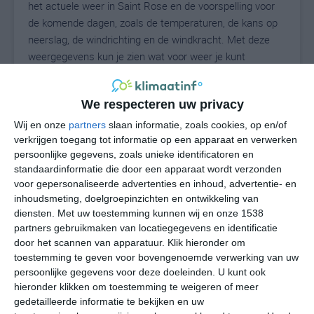
het actuele weer in Saint Rose en de voorspelling voor
de komende dagen, zoals de temperaturen, de kans op
neerslag, de windrichting en de windkracht. Met deze
weergegevens kun je zien wat voor weer je kunt
verwachten in Saint Rose. Op basis van de
klimaatstatistieken beschrijven we het weer per maand
We respecteren uw privacy
in Saint Rose. Dit is geen langetermijnverwachting, maar
geeft het gemiddelde weerbeeld voor alle maanden van
Wij en onze
partners
slaan informatie, zoals cookies, op en/of
het jaar. Wil je de uitgebreide weersverwachting voor
verkrijgen toegang tot informatie op een apparaat en verwerken
persoonlijke gegevens, zoals unieke identificatoren en
Saint Rose zien? Op de pagina met extra weerinformatie
standaardinformatie die door een apparaat wordt verzonden
tonen we de kans op sneeuw, de gevoelstemperatuur,
voor gepersonaliseerde advertenties en inhoud, advertentie- en
de zichtbaarheid, de UV-kracht, de luchtdruk en meer
inhoudsmeting, doelgroepinzichten en ontwikkeling van
goede weerinfo.
diensten.
Met uw toestemming kunnen wij en onze 1538
partners gebruikmaken van locatiegegevens en identificatie
door het scannen van apparatuur. Klik hieronder om
toestemming te geven voor bovengenoemde verwerking van uw
28
N
°C
persoonlijke gegevens voor deze doeleinden. U kunt ook
hieronder klikken om toestemming te weigeren of meer
L
gedetailleerde informatie te bekijken en uw
W