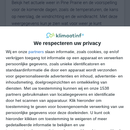
Bekijk het actuele weer in Pine Prairie en de voorspelling
voor de komende dagen, zoals de temperaturen, de kans
op neerslag, de windrichting en de windkracht. Met deze
weergegevens kun je zien wat voor weer je kunt
verwachten in Pine Prairie. Op basis van de
klimaatstatistieken beschrijven we het weer per maand
We respecteren uw privacy
in Pine Prairie. Dit is geen langetermijnverwachting,
maar geeft het gemiddelde weerbeeld voor alle
Wij en onze
partners
slaan informatie, zoals cookies, op en/of
maanden van het jaar. Wil je de uitgebreide
verkrijgen toegang tot informatie op een apparaat en verwerken
persoonlijke gegevens, zoals unieke identificatoren en
weersverwachting voor Pine Prairie zien? Op de pagina
standaardinformatie die door een apparaat wordt verzonden
met extra weerinformatie tonen we de kans op sneeuw,
voor gepersonaliseerde advertenties en inhoud, advertentie- en
de gevoelstemperatuur, de zichtbaarheid, de UV-kracht,
inhoudsmeting, doelgroepinzichten en ontwikkeling van
de luchtdruk en meer goede weerinfo.
diensten.
Met uw toestemming kunnen wij en onze 1538
partners gebruikmaken van locatiegegevens en identificatie
door het scannen van apparatuur. Klik hieronder om
toestemming te geven voor bovengenoemde verwerking van uw
27
N
°C
persoonlijke gegevens voor deze doeleinden. U kunt ook
hieronder klikken om toestemming te weigeren of meer
L
gedetailleerde informatie te bekijken en uw
W