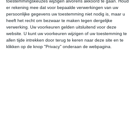
toestemmingskeuzes wijzigen alvorens akkoord te gaan.
Houd
er rekening mee dat voor bepaalde verwerkingen van uw
persoonlijke gegevens uw toestemming niet nodig is, maar u
do
vr
za
zo
ma
heeft het recht om bezwaar te maken tegen dergelijke
verwerking. Uw voorkeuren gelden uitsluitend voor deze
website. U kunt uw voorkeuren wijzigen of uw toestemming te
32°
23°
33°
23°
34°
23°
33°
23°
32°
23°
allen tijde intrekken door terug te keren naar deze site en te
klikken op de knop "Privacy" onderaan de webpagina.
24°C
23°C
28°C
31°C
31°C
30
03:00
06:00
09:00
12:00
15:00
18
03:00
06:00
09:00
12:00
15:00
18
ZZW 0
Z 0
ZW 0
ZZW 1
Z 1
Z
03:00
06:00
09:00
12:00
15:00
18