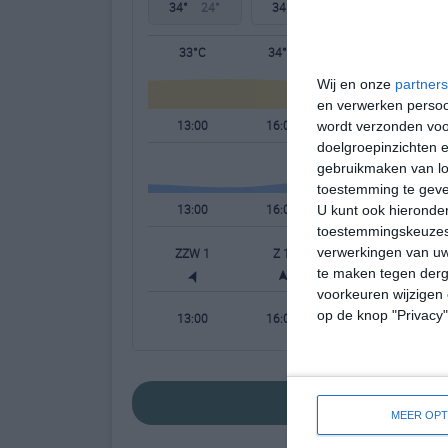
34°
24°
34°
23°
34°
23°
33°C
34°C
30°C
Wij en onze
partners
en verwerken persoon
13:00
16:00
19:00
wordt verzonden voo
doelgroepinzichten e
gebruikmaken van loc
toestemming te gev
13:00
16:00
19:00
U kunt ook hieronder
toestemmingskeuzes 
verwerkingen van uw
ZZW 1
Z 1
ZZO 1
te maken tegen derge
voorkeuren wijzigen 
op de knop "Privacy
13:00
16:00
19:00
bekijk de uitgeb
MEER OPT