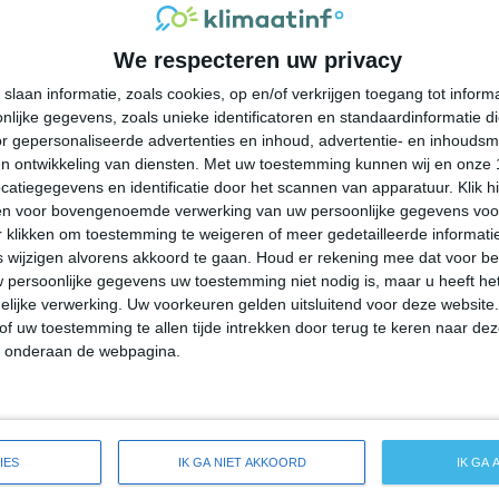
34°
23°
34°
23°
36°
23°
39°
25°
We respecteren uw privacy
27°C
25°C
25°C
24°C
29°C
slaan informatie, zoals cookies, op en/of verkrijgen toegang tot infor
lijke gegevens, zoals unieke identificatoren en standaardinformatie d
22:00
01:00
04:00
07:00
10:00
r gepersonaliseerde advertenties en inhoud, advertentie- en inhoudsm
n ontwikkeling van diensten.
Met uw toestemming kunnen wij en onze 
atiegegevens en identificatie door het scannen van apparatuur. Klik 
en voor bovengenoemde verwerking van uw persoonlijke gegevens voo
22:00
01:00
04:00
07:00
10:00
 klikken om toestemming te weigeren of meer gedetailleerde informatie
wijzigen alvorens akkoord te gaan.
Houd er rekening mee dat voor b
 persoonlijke gegevens uw toestemming niet nodig is, maar u heeft h
ZZO 1
Z 1
Z 1
ZZW 1
ZW 1
lijke verwerking. Uw voorkeuren gelden uitsluitend voor deze website
of uw toestemming te allen tijde intrekken door terug te keren naar deze
" onderaan de webpagina.
22:00
01:00
04:00
07:00
10:00
reide weersverwachting voor Oil City
IES
IK GA NIET AKKOORD
IK GA