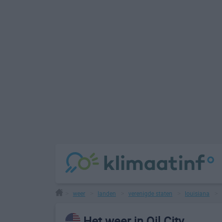
weer
landen
verenigde staten
louisiana
>
>
>
>
>
Het weer in Oil City