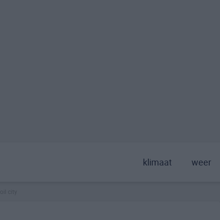
klimaat
weer
oil city