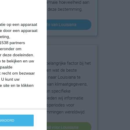
sneeuw en de normale hoeveelheid aan
zonneschijn voor deze bestemming.
klimaatinfo van Louisiana
matie op een apparaat
ie door een apparaat
eting,
1538 partners
hieronder om
Beste reistijd
r deze doeleinden.
 te bekijken en uw
Het weer is een belangrijke factor bij het
epaalde
reizen. Wil je weten wat de beste
et recht om bezwaar
maanden zijn om naar Louisiana te
. U kunt uw
reizen? Op basis van klimaatgegevens,
 site en te klikken
weersextremen en specifieke
weerinformatie bieden wij informatie
over de beste reisperiodes voor
duizenden bestemmingen wereldwijd.
 AKKOORD
beste reistijd voor Louisiana