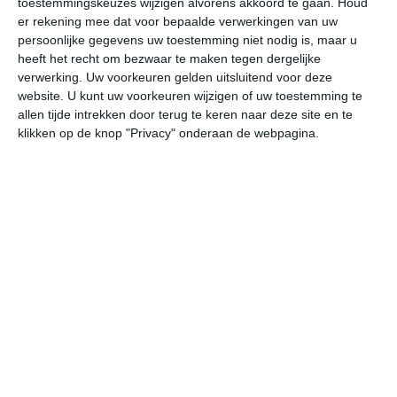
toestemmingskeuzes wijzigen alvorens akkoord te gaan.
Houd
er rekening mee dat voor bepaalde verwerkingen van uw
persoonlijke gegevens uw toestemming niet nodig is, maar u
za
zo
ma
di
wo
heeft het recht om bezwaar te maken tegen dergelijke
verwerking. Uw voorkeuren gelden uitsluitend voor deze
website. U kunt uw voorkeuren wijzigen of uw toestemming te
33°
25°
32°
25°
31°
25°
32°
26°
33°
25°
allen tijde intrekken door terug te keren naar deze site en te
klikken op de knop "Privacy" onderaan de webpagina.
31°C
31°C
29°C
27°C
26°C
25
14:00
17:00
20:00
23:00
02:00
05
14:00
17:00
20:00
23:00
02:00
05
ONO 2
Z 2
Z 1
ZZW 1
W 0
W
14:00
17:00
20:00
23:00
02:00
05