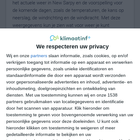
het actuele weer in New Sarpy en de voorspelling voor
de komende dagen, zoals de temperaturen, de kans op
neerslag, de windrichting en de windkracht. Met deze
weergegevens kun je zien wat voor weer je kunt
verwachten in New Sarpy. Op basis van de
klimaatstatistieken beschrijven we het weer per maand
We respecteren uw privacy
in New Sarpy. Dit is geen langetermijnverwachting, maar
geeft het gemiddelde weerbeeld voor alle maanden van
Wij en onze
partners
slaan informatie, zoals cookies, op en/of
het jaar. Wil je de uitgebreide weersverwachting voor
verkrijgen toegang tot informatie op een apparaat en verwerken
persoonlijke gegevens, zoals unieke identificatoren en
New Sarpy zien? Op de pagina met extra weerinformatie
standaardinformatie die door een apparaat wordt verzonden
tonen we de kans op sneeuw, de gevoelstemperatuur,
voor gepersonaliseerde advertenties en inhoud, advertentie- en
de zichtbaarheid, de UV-kracht, de luchtdruk en meer
inhoudsmeting, doelgroepinzichten en ontwikkeling van
goede weerinfo.
diensten.
Met uw toestemming kunnen wij en onze 1538
partners gebruikmaken van locatiegegevens en identificatie
door het scannen van apparatuur. Klik hieronder om
toestemming te geven voor bovengenoemde verwerking van uw
29
N
°C
persoonlijke gegevens voor deze doeleinden. U kunt ook
hieronder klikken om toestemming te weigeren of meer
L
gedetailleerde informatie te bekijken en uw
W