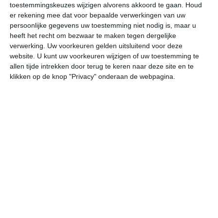
toestemmingskeuzes wijzigen alvorens akkoord te gaan.
Houd
W
er rekening mee dat voor bepaalde verwerkingen van uw
persoonlijke gegevens uw toestemming niet nodig is, maar u
vr
za
zo
ma
di
heeft het recht om bezwaar te maken tegen dergelijke
verwerking. Uw voorkeuren gelden uitsluitend voor deze
website. U kunt uw voorkeuren wijzigen of uw toestemming te
allen tijde intrekken door terug te keren naar deze site en te
33°
22°
33°
23°
34°
23°
33°
23°
35°
23°
klikken op de knop "Privacy" onderaan de webpagina.
31°C
31°C
30°C
25°C
24°C
23
13:00
16:00
19:00
22:00
01:00
04
13:00
16:00
19:00
22:00
01:00
04
Z 0
ZZO 1
Z 1
Z 0
Z 0
Z