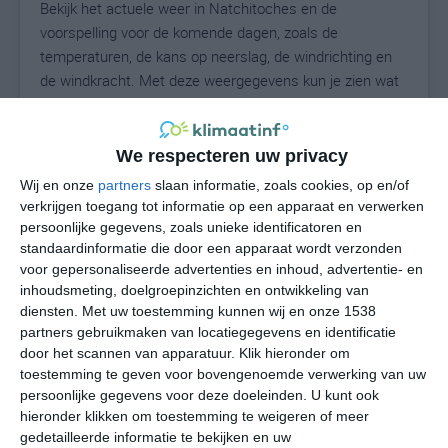
Bekijk het actuele weer in Natchitoches en de
voorspelling voor de komende dagen, zoals de
temperaturen, de kans op neerslag, de windrichting en
de windkracht. Met deze weergegevens kun je zien wat
voor weer je kunt verwachten in Natchitoches. Op basis
van de klimaatstatistieken beschrijven we het weer per
maand in Natchitoches. Dit is geen
We respecteren uw privacy
langetermijnverwachting, maar geeft het gemiddelde
Wij en onze
partners
slaan informatie, zoals cookies, op en/of
weerbeeld voor alle maanden van het jaar. Wil je de
verkrijgen toegang tot informatie op een apparaat en verwerken
uitgebreide weersverwachting voor Natchitoches zien?
persoonlijke gegevens, zoals unieke identificatoren en
Op de pagina met extra weerinformatie tonen we de
standaardinformatie die door een apparaat wordt verzonden
voor gepersonaliseerde advertenties en inhoud, advertentie- en
kans op sneeuw, de gevoelstemperatuur, de
inhoudsmeting, doelgroepinzichten en ontwikkeling van
zichtbaarheid, de UV-kracht, de luchtdruk en meer goede
diensten.
Met uw toestemming kunnen wij en onze 1538
weerinfo.
partners gebruikmaken van locatiegegevens en identificatie
door het scannen van apparatuur. Klik hieronder om
toestemming te geven voor bovengenoemde verwerking van uw
persoonlijke gegevens voor deze doeleinden. U kunt ook
27
N
°C
hieronder klikken om toestemming te weigeren of meer
L
gedetailleerde informatie te bekijken en uw