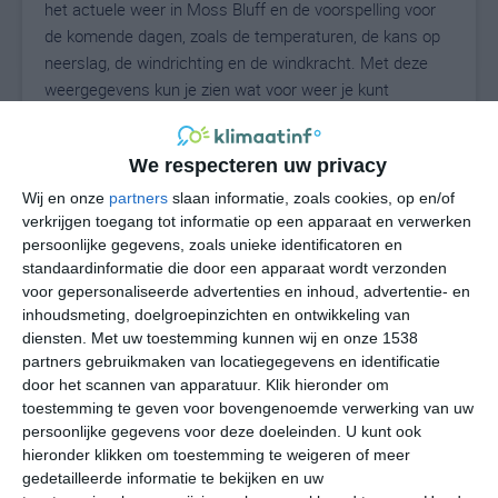
het actuele weer in Moss Bluff en de voorspelling voor
de komende dagen, zoals de temperaturen, de kans op
neerslag, de windrichting en de windkracht. Met deze
weergegevens kun je zien wat voor weer je kunt
verwachten in Moss Bluff. Op basis van de
klimaatstatistieken beschrijven we het weer per maand
We respecteren uw privacy
in Moss Bluff. Dit is geen langetermijnverwachting, maar
geeft het gemiddelde weerbeeld voor alle maanden van
Wij en onze
partners
slaan informatie, zoals cookies, op en/of
het jaar. Wil je de uitgebreide weersverwachting voor
verkrijgen toegang tot informatie op een apparaat en verwerken
persoonlijke gegevens, zoals unieke identificatoren en
Moss Bluff zien? Op de pagina met extra weerinformatie
standaardinformatie die door een apparaat wordt verzonden
tonen we de kans op sneeuw, de gevoelstemperatuur,
voor gepersonaliseerde advertenties en inhoud, advertentie- en
de zichtbaarheid, de UV-kracht, de luchtdruk en meer
inhoudsmeting, doelgroepinzichten en ontwikkeling van
goede weerinfo.
diensten.
Met uw toestemming kunnen wij en onze 1538
partners gebruikmaken van locatiegegevens en identificatie
door het scannen van apparatuur. Klik hieronder om
toestemming te geven voor bovengenoemde verwerking van uw
28
N
°C
persoonlijke gegevens voor deze doeleinden. U kunt ook
hieronder klikken om toestemming te weigeren of meer
L
gedetailleerde informatie te bekijken en uw
W