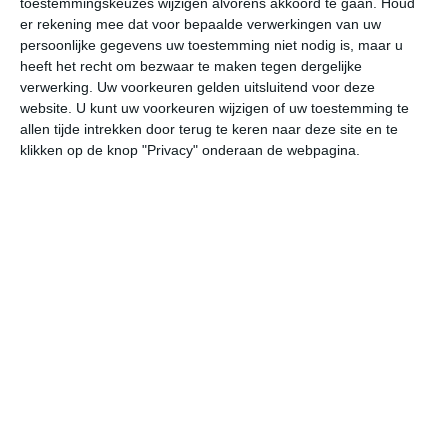
toestemmingskeuzes wijzigen alvorens akkoord te gaan.
Houd
er rekening mee dat voor bepaalde verwerkingen van uw
persoonlijke gegevens uw toestemming niet nodig is, maar u
do
vr
za
zo
ma
heeft het recht om bezwaar te maken tegen dergelijke
verwerking. Uw voorkeuren gelden uitsluitend voor deze
website. U kunt uw voorkeuren wijzigen of uw toestemming te
32°
25°
32°
24°
33°
24°
32°
24°
31°
24°
allen tijde intrekken door terug te keren naar deze site en te
klikken op de knop "Privacy" onderaan de webpagina.
31°C
30°C
29°C
26°C
25°C
25
13:00
16:00
19:00
22:00
01:00
04
13:00
16:00
19:00
22:00
01:00
04
ZZW 2
Z 2
ZO 1
ZZO 1
ZO 1
OZ
13:00
16:00
19:00
22:00
01:00
04