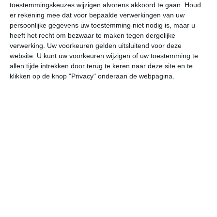
toestemmingskeuzes wijzigen alvorens akkoord te gaan.
Houd
W
er rekening mee dat voor bepaalde verwerkingen van uw
persoonlijke gegevens uw toestemming niet nodig is, maar u
za
zo
ma
di
wo
heeft het recht om bezwaar te maken tegen dergelijke
verwerking. Uw voorkeuren gelden uitsluitend voor deze
website. U kunt uw voorkeuren wijzigen of uw toestemming te
allen tijde intrekken door terug te keren naar deze site en te
32°
23°
33°
22°
33°
23°
33°
24°
31°
23°
klikken op de knop "Privacy" onderaan de webpagina.
25°C
29°C
31°C
31°C
28°C
25
09:00
12:00
15:00
18:00
21:00
00
09:00
12:00
15:00
18:00
21:00
00
ZW 2
WZW 2
WZW 2
WZW 2
ZW 2
ZW