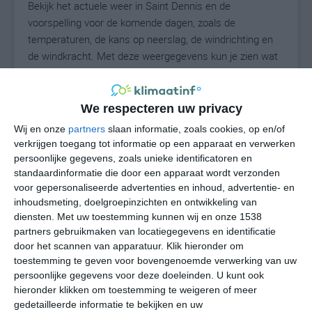
Bekijk het actuele weer in Saint Dennis en de
voorspelling voor de komende dagen, zoals de
temperaturen, de kans op neerslag, de windrichting en
de windkracht. Met deze weergegevens kun je zien wat
voor weer je kunt verwachten in Saint Dennis. Op basis
van de klimaatstatistieken beschrijven we het weer per
maand in Saint Dennis. Dit is geen
We respecteren uw privacy
langetermijnverwachting, maar geeft het gemiddelde
Wij en onze
partners
slaan informatie, zoals cookies, op en/of
weerbeeld voor alle maanden van het jaar. Wil je de
verkrijgen toegang tot informatie op een apparaat en verwerken
uitgebreide weersverwachting voor Saint Dennis zien?
persoonlijke gegevens, zoals unieke identificatoren en
Op de pagina met extra weerinformatie tonen we de
standaardinformatie die door een apparaat wordt verzonden
voor gepersonaliseerde advertenties en inhoud, advertentie- en
kans op sneeuw, de gevoelstemperatuur, de
inhoudsmeting, doelgroepinzichten en ontwikkeling van
zichtbaarheid, de UV-kracht, de luchtdruk en meer goede
diensten.
Met uw toestemming kunnen wij en onze 1538
weerinfo.
partners gebruikmaken van locatiegegevens en identificatie
door het scannen van apparatuur. Klik hieronder om
toestemming te geven voor bovengenoemde verwerking van uw
persoonlijke gegevens voor deze doeleinden. U kunt ook
27
N
°C
hieronder klikken om toestemming te weigeren of meer
L
gedetailleerde informatie te bekijken en uw