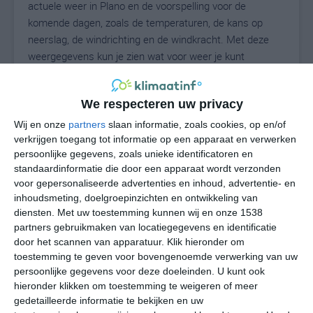
actuele weer in Plano en de voorspelling voor de
komende dagen, zoals de temperaturen, de kans op
neerslag, de windrichting en de windkracht. Met deze
weergegevens kun je zien wat voor weer je kunt
verwachten in Plano. Op basis van de
klimaatstatistieken beschrijven we het weer per maand
We respecteren uw privacy
in Plano. Dit is geen langetermijnverwachting, maar
geeft het gemiddelde weerbeeld voor alle maanden van
Wij en onze
partners
slaan informatie, zoals cookies, op en/of
het jaar. Wil je de uitgebreide weersverwachting voor
verkrijgen toegang tot informatie op een apparaat en verwerken
persoonlijke gegevens, zoals unieke identificatoren en
Plano zien? Op de pagina met extra weerinformatie
standaardinformatie die door een apparaat wordt verzonden
tonen we de kans op sneeuw, de gevoelstemperatuur,
voor gepersonaliseerde advertenties en inhoud, advertentie- en
de zichtbaarheid, de UV-kracht, de luchtdruk en meer
inhoudsmeting, doelgroepinzichten en ontwikkeling van
goede weerinfo.
diensten.
Met uw toestemming kunnen wij en onze 1538
partners gebruikmaken van locatiegegevens en identificatie
door het scannen van apparatuur. Klik hieronder om
toestemming te geven voor bovengenoemde verwerking van uw
26
N
°C
persoonlijke gegevens voor deze doeleinden. U kunt ook
hieronder klikken om toestemming te weigeren of meer
L
gedetailleerde informatie te bekijken en uw
W