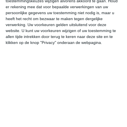
toestemmingskeuzes wijzigen alvorens akkoord te gaan.
Houd
er rekening mee dat voor bepaalde verwerkingen van uw
persoonlijke gegevens uw toestemming niet nodig is, maar u
undefined
ma
di
wo
do
heeft het recht om bezwaar te maken tegen dergelijke
verwerking. Uw voorkeuren gelden uitsluitend voor deze
website. U kunt uw voorkeuren wijzigen of uw toestemming te
32°
21°
34°
22°
34°
24°
33°
24°
32°
23°
allen tijde intrekken door terug te keren naar deze site en te
klikken op de knop "Privacy" onderaan de webpagina.
29°C
31°C
31°C
26°C
24°C
23
12:00
15:00
18:00
21:00
00:00
03
12:00
15:00
18:00
21:00
00:00
03
ZZW 2
ZZW 2
Z 2
Z 2
Z 2
Z
12:00
15:00
18:00
21:00
00:00
03