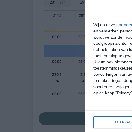
28°
21°
29°
19°
29°
20°
21°C
20°C
20°C
Wij en onze
partners
en verwerken persoon
00:00
03:00
06:00
wordt verzonden voo
doelgroepinzichten e
gebruikmaken van loc
toestemming te gev
00:00
03:00
06:00
U kunt ook hieronder
toestemmingskeuzes 
verwerkingen van uw
ZZO 1
Z 1
ZZO 1
te maken tegen derge
voorkeuren wijzigen 
op de knop "Privacy
00:00
03:00
06:00
bekijk de uitgebr
MEER OPT