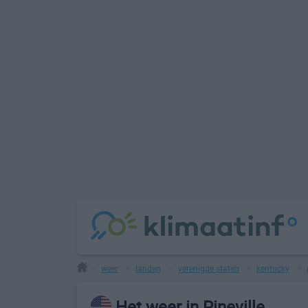
weer
landen
verenigde staten
kentucky
>
>
>
>
>
Het weer in Pineville