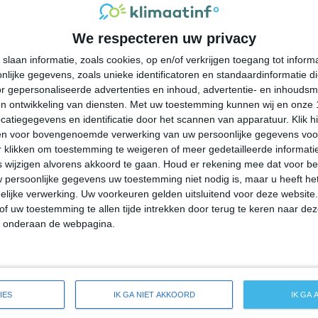
30°
20°
30°
20°
30°
20°
28°
20°
We respecteren uw privacy
21°C
26°C
28°C
27°C
23°C
slaan informatie, zoals cookies, op en/of verkrijgen toegang tot infor
lijke gegevens, zoals unieke identificatoren en standaardinformatie d
09:00
12:00
15:00
18:00
21:00
r gepersonaliseerde advertenties en inhoud, advertentie- en inhoudsm
n ontwikkeling van diensten.
Met uw toestemming kunnen wij en onze 
atiegegevens en identificatie door het scannen van apparatuur. Klik 
en voor bovengenoemde verwerking van uw persoonlijke gegevens voo
09:00
12:00
15:00
18:00
21:00
 klikken om toestemming te weigeren of meer gedetailleerde informatie
wijzigen alvorens akkoord te gaan.
Houd er rekening mee dat voor b
 persoonlijke gegevens uw toestemming niet nodig is, maar u heeft h
Z 1
Z 1
ZZW 1
ZZW 1
ZZO 1
lijke verwerking. Uw voorkeuren gelden uitsluitend voor deze website
of uw toestemming te allen tijde intrekken door terug te keren naar deze
" onderaan de webpagina.
09:00
12:00
15:00
18:00
21:00
eide weersverwachting voor Pineville
IES
IK GA NIET AKKOORD
IK GA