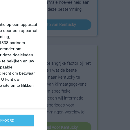
sneeuw en de normale hoeveelheid aan
zonneschijn voor deze bestemming.
klimaatinfo van Kentucky
matie op een apparaat
ie door een apparaat
eting,
1538 partners
hieronder om
Beste reistijd
r deze doeleinden.
 te bekijken en uw
Het weer is een belangrijke factor bij het
epaalde
reizen. Wil je weten wat de beste
et recht om bezwaar
maanden zijn om naar Kentucky te
. U kunt uw
reizen? Op basis van klimaatgegevens,
 site en te klikken
weersextremen en specifieke
weerinformatie bieden wij informatie
over de beste reisperiodes voor
duizenden bestemmingen wereldwijd.
 AKKOORD
beste reistijd voor Kentucky