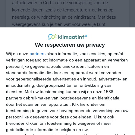
actuele weer in Corbin en de voorspelling voor de
komende dagen, zoals de temperaturen, de kans op
neerslag, de windrichting en de windkracht. Met deze
weergegevens kun je zien wat voor weer je kunt
verwachten in Corbin. Op basis van de
klimaatstatistieken beschrijven we het weer per maand
We respecteren uw privacy
in Corbin. Dit is geen langetermijnverwachting, maar
geeft het gemiddelde weerbeeld voor alle maanden van
Wij en onze
partners
slaan informatie, zoals cookies, op en/of
het jaar. Wil je de uitgebreide weersverwachting voor
verkrijgen toegang tot informatie op een apparaat en verwerken
persoonlijke gegevens, zoals unieke identificatoren en
Corbin zien? Op de pagina met extra weerinformatie
standaardinformatie die door een apparaat wordt verzonden
tonen we de kans op sneeuw, de gevoelstemperatuur,
voor gepersonaliseerde advertenties en inhoud, advertentie- en
de zichtbaarheid, de UV-kracht, de luchtdruk en meer
inhoudsmeting, doelgroepinzichten en ontwikkeling van
goede weerinfo.
diensten.
Met uw toestemming kunnen wij en onze 1538
partners gebruikmaken van locatiegegevens en identificatie
door het scannen van apparatuur. Klik hieronder om
toestemming te geven voor bovengenoemde verwerking van uw
24
N
°C
persoonlijke gegevens voor deze doeleinden. U kunt ook
hieronder klikken om toestemming te weigeren of meer
L
gedetailleerde informatie te bekijken en uw
W