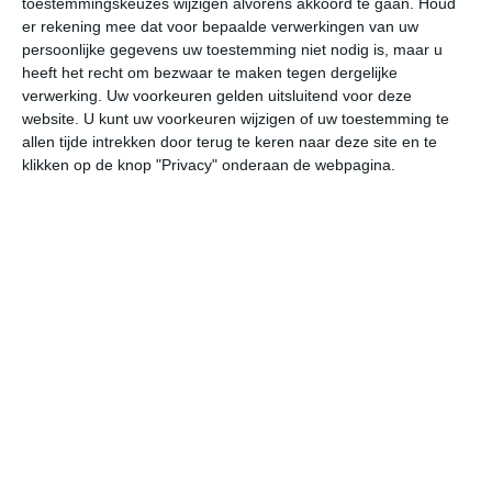
toestemmingskeuzes wijzigen alvorens akkoord te gaan.
Houd
er rekening mee dat voor bepaalde verwerkingen van uw
persoonlijke gegevens uw toestemming niet nodig is, maar u
do
vr
za
zo
ma
heeft het recht om bezwaar te maken tegen dergelijke
verwerking. Uw voorkeuren gelden uitsluitend voor deze
website. U kunt uw voorkeuren wijzigen of uw toestemming te
29°
20°
30°
20°
30°
20°
31°
20°
31°
20°
allen tijde intrekken door terug te keren naar deze site en te
klikken op de knop "Privacy" onderaan de webpagina.
30°C
25°C
22°C
21°C
20°C
21
17:00
20:00
23:00
02:00
05:00
08
17:00
20:00
23:00
02:00
05:00
08
ZZW 2
Z 1
ZZO 1
Z 1
Z 1
Z
17:00
20:00
23:00
02:00
05:00
08