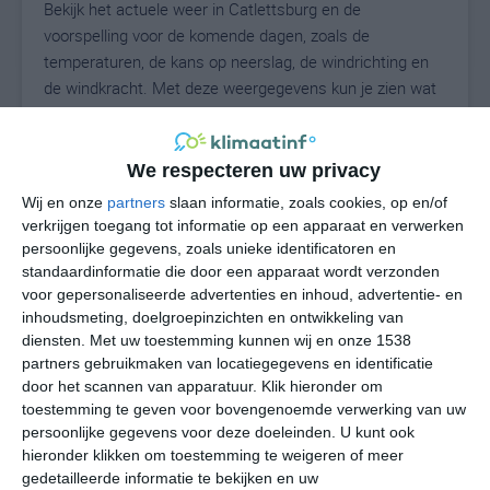
Bekijk het actuele weer in Catlettsburg en de
voorspelling voor de komende dagen, zoals de
temperaturen, de kans op neerslag, de windrichting en
de windkracht. Met deze weergegevens kun je zien wat
voor weer je kunt verwachten in Catlettsburg. Op basis
van de klimaatstatistieken beschrijven we het weer per
maand in Catlettsburg. Dit is geen
We respecteren uw privacy
langetermijnverwachting, maar geeft het gemiddelde
Wij en onze
partners
slaan informatie, zoals cookies, op en/of
weerbeeld voor alle maanden van het jaar. Wil je de
verkrijgen toegang tot informatie op een apparaat en verwerken
uitgebreide weersverwachting voor Catlettsburg zien?
persoonlijke gegevens, zoals unieke identificatoren en
Op de pagina met extra weerinformatie tonen we de
standaardinformatie die door een apparaat wordt verzonden
voor gepersonaliseerde advertenties en inhoud, advertentie- en
kans op sneeuw, de gevoelstemperatuur, de
inhoudsmeting, doelgroepinzichten en ontwikkeling van
zichtbaarheid, de UV-kracht, de luchtdruk en meer goede
diensten.
Met uw toestemming kunnen wij en onze 1538
weerinfo.
partners gebruikmaken van locatiegegevens en identificatie
door het scannen van apparatuur. Klik hieronder om
toestemming te geven voor bovengenoemde verwerking van uw
persoonlijke gegevens voor deze doeleinden. U kunt ook
25
N
°C
hieronder klikken om toestemming te weigeren of meer
L
gedetailleerde informatie te bekijken en uw