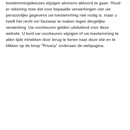
toestemmingskeuzes wijzigen alvorens akkoord te gaan.
Houd
W
er rekening mee dat voor bepaalde verwerkingen van uw
persoonlijke gegevens uw toestemming niet nodig is, maar u
vr
za
zo
ma
di
heeft het recht om bezwaar te maken tegen dergelijke
verwerking. Uw voorkeuren gelden uitsluitend voor deze
website. U kunt uw voorkeuren wijzigen of uw toestemming te
allen tijde intrekken door terug te keren naar deze site en te
30°
20°
31°
21°
31°
21°
32°
21°
31°
22°
klikken op de knop "Privacy" onderaan de webpagina.
23°C
21°C
23°C
27°C
29°C
28
03:00
06:00
09:00
12:00
15:00
18
03:00
06:00
09:00
12:00
15:00
18
Z 1
Z 1
ZW 1
ZW 2
ZZW 2
ZW