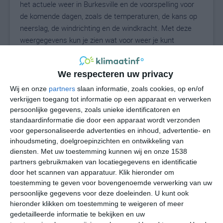
het actuele weer in Burkesville en de voorspelling voor
de komende dagen, zoals de temperaturen, de kans op
neerslag, de windrichting en de windkracht. Met deze
weergegevens kun je zien wat voor weer je kunt
verwachten in Burkesville. Op basis van de
klimaatstatistieken beschrijven we het weer per maand
We respecteren uw privacy
in Burkesville. Dit is geen langetermijnverwachting, maar
geeft het gemiddelde weerbeeld voor alle maanden van
Wij en onze
partners
slaan informatie, zoals cookies, op en/of
het jaar. Wil je de uitgebreide weersverwachting voor
verkrijgen toegang tot informatie op een apparaat en verwerken
persoonlijke gegevens, zoals unieke identificatoren en
Burkesville zien? Op de pagina met extra weerinformatie
standaardinformatie die door een apparaat wordt verzonden
tonen we de kans op sneeuw, de gevoelstemperatuur,
voor gepersonaliseerde advertenties en inhoud, advertentie- en
de zichtbaarheid, de UV-kracht, de luchtdruk en meer
inhoudsmeting, doelgroepinzichten en ontwikkeling van
goede weerinfo.
diensten.
Met uw toestemming kunnen wij en onze 1538
partners gebruikmaken van locatiegegevens en identificatie
door het scannen van apparatuur. Klik hieronder om
toestemming te geven voor bovengenoemde verwerking van uw
28
N
°C
persoonlijke gegevens voor deze doeleinden. U kunt ook
hieronder klikken om toestemming te weigeren of meer
L
gedetailleerde informatie te bekijken en uw
W