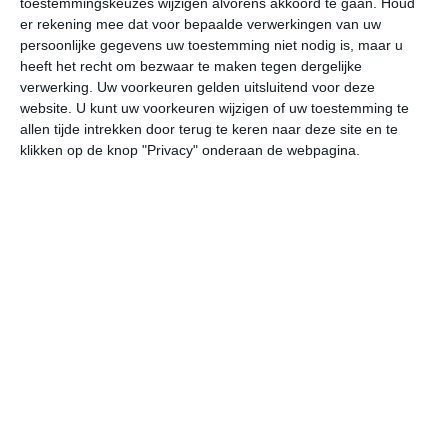
toestemmingskeuzes wijzigen alvorens akkoord te gaan.
Houd
er rekening mee dat voor bepaalde verwerkingen van uw
persoonlijke gegevens uw toestemming niet nodig is, maar u
za
zo
ma
di
wo
heeft het recht om bezwaar te maken tegen dergelijke
verwerking. Uw voorkeuren gelden uitsluitend voor deze
website. U kunt uw voorkeuren wijzigen of uw toestemming te
32°
23°
31°
22°
32°
21°
33°
22°
32°
23°
allen tijde intrekken door terug te keren naar deze site en te
klikken op de knop "Privacy" onderaan de webpagina.
24°C
23°C
22°C
26°C
29°C
30
00:00
03:00
06:00
09:00
12:00
15
00:00
03:00
06:00
09:00
12:00
15
Z 1
Z 1
Z 1
ZW 1
WZW 1
ZZ
00:00
03:00
06:00
09:00
12:00
15