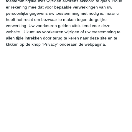
toestemmingskeuzes wijzigen alvorens akkoord te gaan.
Houd
er rekening mee dat voor bepaalde verwerkingen van uw
persoonlijke gegevens uw toestemming niet nodig is, maar u
za
zo
ma
di
wo
heeft het recht om bezwaar te maken tegen dergelijke
verwerking. Uw voorkeuren gelden uitsluitend voor deze
website. U kunt uw voorkeuren wijzigen of uw toestemming te
34°
23°
36°
21°
37°
23°
38°
24°
38°
25°
allen tijde intrekken door terug te keren naar deze site en te
klikken op de knop "Privacy" onderaan de webpagina.
24°C
23°C
22°C
26°C
31°C
34
00:00
03:00
06:00
09:00
12:00
15
00:00
03:00
06:00
09:00
12:00
15
ZO 2
ZZO 2
Z 1
ZZW 2
ZO 2
OZ
00:00
03:00
06:00
09:00
12:00
15