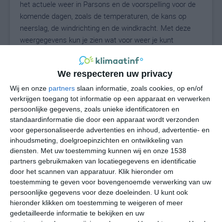
het actuele weer in Parsons en de voorspelling voor de
komende dagen, zoals de temperaturen, de kans op
neerslag, de windrichting en de windkracht. Met deze
weergegevens kun je zien wat voor weer je kunt
verwachten in Parsons. Op basis van de
klimaatstatistieken beschrijven we het weer per maand
We respecteren uw privacy
in Parsons. Dit is geen langetermijnverwachting, maar
geeft het gemiddelde weerbeeld voor alle maanden van
Wij en onze
partners
slaan informatie, zoals cookies, op en/of
het jaar. Wil je de uitgebreide weersverwachting voor
verkrijgen toegang tot informatie op een apparaat en verwerken
persoonlijke gegevens, zoals unieke identificatoren en
Parsons zien? Op de pagina met extra weerinformatie
standaardinformatie die door een apparaat wordt verzonden
tonen we de kans op sneeuw, de gevoelstemperatuur,
voor gepersonaliseerde advertenties en inhoud, advertentie- en
de zichtbaarheid, de UV-kracht, de luchtdruk en meer
inhoudsmeting, doelgroepinzichten en ontwikkeling van
goede weerinfo.
diensten.
Met uw toestemming kunnen wij en onze 1538
partners gebruikmaken van locatiegegevens en identificatie
door het scannen van apparatuur. Klik hieronder om
toestemming te geven voor bovengenoemde verwerking van uw
29
N
°C
persoonlijke gegevens voor deze doeleinden. U kunt ook
hieronder klikken om toestemming te weigeren of meer
L
gedetailleerde informatie te bekijken en uw
W