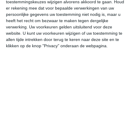
toestemmingskeuzes wijzigen alvorens akkoord te gaan.
Houd
er rekening mee dat voor bepaalde verwerkingen van uw
za
zo
ma
di
wo
persoonlijke gegevens uw toestemming niet nodig is, maar u
heeft het recht om bezwaar te maken tegen dergelijke
verwerking. Uw voorkeuren gelden uitsluitend voor deze
website. U kunt uw voorkeuren wijzigen of uw toestemming te
36°
19°
37°
23°
37°
24°
37°
25°
35°
23°
allen tijde intrekken door terug te keren naar deze site en te
klikken op de knop "Privacy" onderaan de webpagina.
22°C
20°C
24°C
30°C
34°C
34
03:00
06:00
09:00
12:00
15:00
18
03:00
06:00
09:00
12:00
15:00
18
ZZO 2
ZO 2
ZZO 2
ZZO 3
ZZO 4
ZZ
03:00
06:00
09:00
12:00
15:00
18