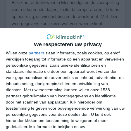
Bekijk het actuele weer in Moundridge en de voorspelling
voor de komende dagen, zoals de temperaturen, de kans
op neerslag, de windrichting en de windkracht. Met deze
weergegevens kun je zien wat voor weer je kunt
verwachten in Moundridge. Op basis van de
klimaatstatistieken beschrijven we het weer per maand
in Moundridge. Dit is geen langetermijnverwachting,
We respecteren uw privacy
maar geeft het gemiddelde weerbeeld voor alle
Wij en onze
partners
slaan informatie, zoals cookies, op en/of
maanden van het jaar. Wil je de uitgebreide
verkrijgen toegang tot informatie op een apparaat en verwerken
weersverwachting voor Moundridge zien? Op de pagina
persoonlijke gegevens, zoals unieke identificatoren en
standaardinformatie die door een apparaat wordt verzonden
met extra weerinformatie tonen we de kans op sneeuw,
voor gepersonaliseerde advertenties en inhoud, advertentie- en
de gevoelstemperatuur, de zichtbaarheid, de UV-kracht,
inhoudsmeting, doelgroepinzichten en ontwikkeling van
de luchtdruk en meer goede weerinfo.
diensten.
Met uw toestemming kunnen wij en onze 1538
partners gebruikmaken van locatiegegevens en identificatie
door het scannen van apparatuur. Klik hieronder om
toestemming te geven voor bovengenoemde verwerking van uw
27
N
°C
persoonlijke gegevens voor deze doeleinden. U kunt ook
L
hieronder klikken om toestemming te weigeren of meer
gedetailleerde informatie te bekijken en uw
W