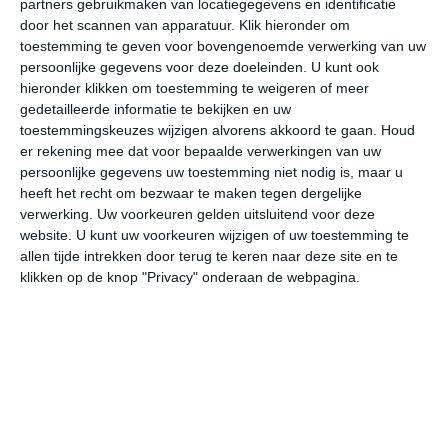
partners gebruikmaken van locatiegegevens en identificatie
door het scannen van apparatuur. Klik hieronder om
toestemming te geven voor bovengenoemde verwerking van uw
31°
18°
35°
19°
38°
20°
38°
23°
39°
24°
persoonlijke gegevens voor deze doeleinden. U kunt ook
hieronder klikken om toestemming te weigeren of meer
18°C
20°C
25°C
28°C
30°C
25
gedetailleerde informatie te bekijken en uw
toestemmingskeuzes wijzigen alvorens akkoord te gaan.
Houd
er rekening mee dat voor bepaalde verwerkingen van uw
06:00
09:00
12:00
15:00
18:00
21
persoonlijke gegevens uw toestemming niet nodig is, maar u
heeft het recht om bezwaar te maken tegen dergelijke
verwerking. Uw voorkeuren gelden uitsluitend voor deze
website. U kunt uw voorkeuren wijzigen of uw toestemming te
06:00
09:00
12:00
15:00
18:00
21
allen tijde intrekken door terug te keren naar deze site en te
klikken op de knop "Privacy" onderaan de webpagina.
NO 2
ONO 2
ONO 2
O 2
OZO 3
O
06:00
09:00
12:00
15:00
18:00
21