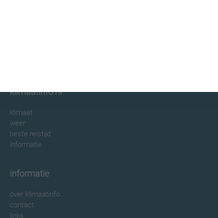
klimaatinfo.nl
klimaat
weer
beste reistijd
informatie
informatie
over klimaatinfo
contact
links