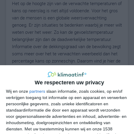
Het op de hoogte zijn van de verwachte temperaturen of
kans op neerslag is niet altijd voldoende. Voor het gros
van de mensen is een globale weersverwachting
genoeg. Er zijn situaties te bedenken waarbij je meer wilt
weten over het weer. Zo kan de gevoelstemperatuur
belangrijker zijn dan de daadwerkelijke temperatuur.
Informatie over de dekkingsgraad van de bewolking zegt
soms meer over het te verwachten weerbeeld dan het
percentage kans op zonneschijn. Daarom vind je hier de
uitgebreide weersvoorspelling voor Ellsworth.
We respecteren uw privacy
23
Wij en onze
partners
slaan informatie, zoals cookies, op en/of
N
°C
verkrijgen toegang tot informatie op een apparaat en verwerken
L
persoonlijke gegevens, zoals unieke identificatoren en
standaardinformatie die door een apparaat wordt verzonden
W
voor gepersonaliseerde advertenties en inhoud, advertentie- en
inhoudsmeting, doelgroepinzichten en ontwikkeling van
do
vr
za
zo
ma
diensten.
Met uw toestemming kunnen wij en onze 1538