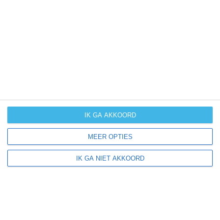
UV-index
UV 0
Ellsworth ligt in:
Amerika
Noord-Amerika
Verenigde Staten van Amerika
IK GA AKKOORD
Kansas
MEER OPTIES
IK GA NIET AKKOORD
Klimaatinfo van Kansas
Het actuele weer en de weersvoorspelling voor de
komende dagen of weken zeggen niets over hoe het
weer in andere maanden kan zijn. Wil je een indicatie
hebben van hoe het weer gemiddeld is in Kansas?