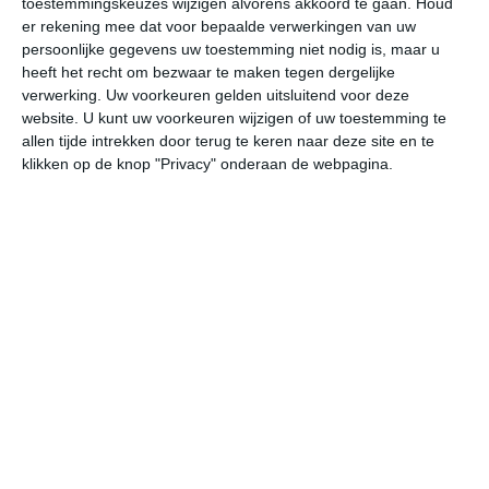
toestemmingskeuzes wijzigen alvorens akkoord te gaan.
Houd
er rekening mee dat voor bepaalde verwerkingen van uw
persoonlijke gegevens uw toestemming niet nodig is, maar u
ma
di
wo
do
vr
heeft het recht om bezwaar te maken tegen dergelijke
verwerking. Uw voorkeuren gelden uitsluitend voor deze
website. U kunt uw voorkeuren wijzigen of uw toestemming te
40°
24°
39°
25°
39°
25°
39°
26°
37°
23°
allen tijde intrekken door terug te keren naar deze site en te
klikken op de knop "Privacy" onderaan de webpagina.
28°C
26°C
26°C
33°C
38°C
39
02:00
05:00
08:00
11:00
14:00
17
02:00
05:00
08:00
11:00
14:00
17
Z 3
ZZW 3
Z 3
ZZW 4
Z 4
Z
02:00
05:00
08:00
11:00
14:00
17