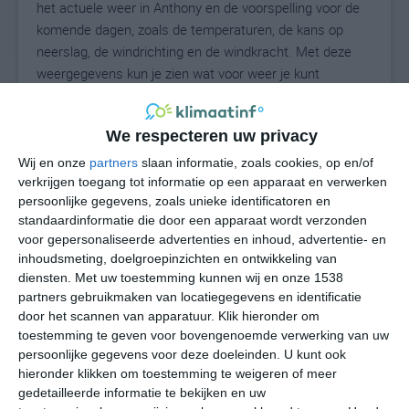
het actuele weer in Anthony en de voorspelling voor de
komende dagen, zoals de temperaturen, de kans op
neerslag, de windrichting en de windkracht. Met deze
weergegevens kun je zien wat voor weer je kunt
verwachten in Anthony. Op basis van de
klimaatstatistieken beschrijven we het weer per maand
We respecteren uw privacy
in Anthony. Dit is geen langetermijnverwachting, maar
geeft het gemiddelde weerbeeld voor alle maanden van
Wij en onze
partners
slaan informatie, zoals cookies, op en/of
het jaar. Wil je de uitgebreide weersverwachting voor
verkrijgen toegang tot informatie op een apparaat en verwerken
persoonlijke gegevens, zoals unieke identificatoren en
Anthony zien? Op de pagina met extra weerinformatie
standaardinformatie die door een apparaat wordt verzonden
tonen we de kans op sneeuw, de gevoelstemperatuur,
voor gepersonaliseerde advertenties en inhoud, advertentie- en
de zichtbaarheid, de UV-kracht, de luchtdruk en meer
inhoudsmeting, doelgroepinzichten en ontwikkeling van
goede weerinfo.
diensten.
Met uw toestemming kunnen wij en onze 1538
partners gebruikmaken van locatiegegevens en identificatie
door het scannen van apparatuur. Klik hieronder om
toestemming te geven voor bovengenoemde verwerking van uw
32
N
°C
persoonlijke gegevens voor deze doeleinden. U kunt ook
hieronder klikken om toestemming te weigeren of meer
L
gedetailleerde informatie te bekijken en uw
W