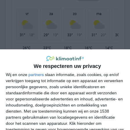
vr
za
zo
ma
di
31°
18°
29°
13°
33°
19°
31°
20°
30°
19°
26°C
23°C
18°C
16°C
14°C
18
We respecteren uw privacy
18:00
21:00
00:00
03:00
06:00
09
Wij en onze
partners
slaan informatie, zoals cookies, op en/of
verkrijgen toegang tot informatie op een apparaat en verwerken
persoonlijke gegevens, zoals unieke identificatoren en
standaardinformatie die door een apparaat wordt verzonden
18:00
21:00
00:00
03:00
06:00
09
voor gepersonaliseerde advertenties en inhoud, advertentie- en
inhoudsmeting, doelgroepinzichten en ontwikkeling van
NNW 3
NNW 2
NNO 1
ONO 1
OZO 1
ZO
diensten.
Met uw toestemming kunnen wij en onze 1538
partners gebruikmaken van locatiegegevens en identificatie
door het scannen van apparatuur. Klik hieronder om
18:00
21:00
00:00
03:00
06:00
09
toestemming te geven voor bovengenoemde verwerking van uw