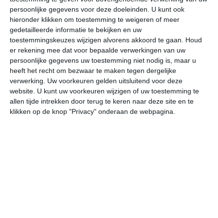
persoonlijke gegevens voor deze doeleinden. U kunt ook
hieronder klikken om toestemming te weigeren of meer
gedetailleerde informatie te bekijken en uw
bekijk de uitgebreide weersverwachting voor Sioux City
toestemmingskeuzes wijzigen alvorens akkoord te gaan.
Houd
er rekening mee dat voor bepaalde verwerkingen van uw
persoonlijke gegevens uw toestemming niet nodig is, maar u
Op basis van de langjarige klimaatstatistieken, bepaalde
heeft het recht om bezwaar te maken tegen dergelijke
weerpatronen en specifieke gebeurtenissen kan een
verwerking. Uw voorkeuren gelden uitsluitend voor deze
gemiddeld weerbeeld per maand samengesteld worden.
website. U kunt uw voorkeuren wijzigen of uw toestemming te
allen tijde intrekken door terug te keren naar deze site en te
Het weer in januari
klikken op de knop "Privacy" onderaan de webpagina.
In de maand januari ligt de gemiddelde
maximumtemperatuur in Sioux City rond de -2 graden
Celsius. De gemiddelde minimumtemperatuur komt in
januari uit op -14 graden. Het aantal uren dat de zon
zichtbaar is ligt in januari op deze bestemming rond de 6
uur per dag. Binnen de hele maand valt er gedurende
ongeveer 7 dagen neerslag. Als je kijkt naar de langjarige
gemiddeldes dan zorgt dat voor weinig neerslag in deze