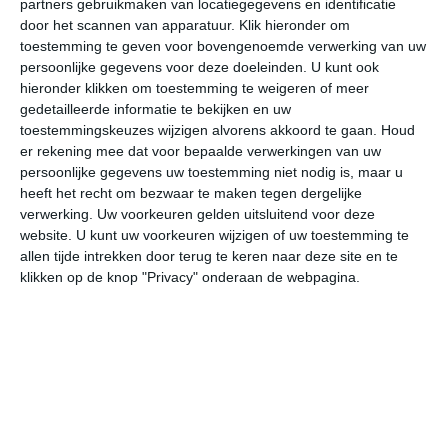
partners gebruikmaken van locatiegegevens en identificatie
door het scannen van apparatuur. Klik hieronder om
toestemming te geven voor bovengenoemde verwerking van uw
27°
12°
30°
19°
29°
19°
28°
19°
27°
18°
persoonlijke gegevens voor deze doeleinden. U kunt ook
hieronder klikken om toestemming te weigeren of meer
21°C
25°C
26°C
24°C
21°C
20
gedetailleerde informatie te bekijken en uw
toestemmingskeuzes wijzigen alvorens akkoord te gaan.
Houd
er rekening mee dat voor bepaalde verwerkingen van uw
11:00
14:00
17:00
20:00
23:00
02
persoonlijke gegevens uw toestemming niet nodig is, maar u
heeft het recht om bezwaar te maken tegen dergelijke
verwerking. Uw voorkeuren gelden uitsluitend voor deze
website. U kunt uw voorkeuren wijzigen of uw toestemming te
11:00
14:00
17:00
20:00
23:00
02
allen tijde intrekken door terug te keren naar deze site en te
klikken op de knop "Privacy" onderaan de webpagina.
Z 2
ZZO 3
ZZO 3
ZZO 3
ZZO 3
ZZ
11:00
14:00
17:00
20:00
23:00
02