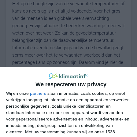
Het op de hoogte zijn van de verwachte temperaturen of
kans op neerslag is niet altijd voldoende. Voor het gros
van de mensen is een globale weersverwachting
genoeg. Er zijn situaties te bedenken waarbij je meer wilt
weten over het weer. Zo kan de gevoelstemperatuur
belangrijker zijn dan de daadwerkelijke temperatuur.
Informatie over de dekkingsgraad van de bewolking zegt
soms meer over het te verwachten weerbeeld dan het
percentage kans op zonneschijn. Daarom vind je hier de
uitgebreide weersvoorspelling voor Sioux Center.
We respecteren uw privacy
20
Wij en onze
partners
slaan informatie, zoals cookies, op en/of
N
°C
verkrijgen toegang tot informatie op een apparaat en verwerken
L
persoonlijke gegevens, zoals unieke identificatoren en
standaardinformatie die door een apparaat wordt verzonden
W
voor gepersonaliseerde advertenties en inhoud, advertentie- en
inhoudsmeting, doelgroepinzichten en ontwikkeling van
za
zo
ma
di
wo
diensten.
Met uw toestemming kunnen wij en onze 1538