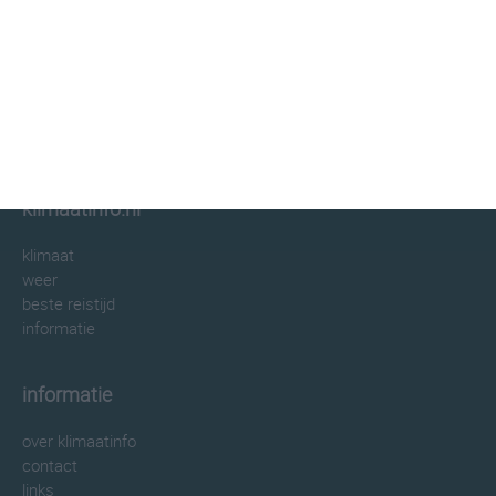
klimaatinfo.nl
klimaat
weer
beste reistijd
informatie
informatie
over klimaatinfo
contact
links