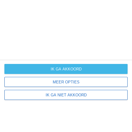
UV-index
UV 0
Sioux Center ligt in:
Amerika
Noord-Amerika
Verenigde Staten van Amerika
IK GA AKKOORD
Iowa
MEER OPTIES
IK GA NIET AKKOORD
Klimaatinfo van Iowa
Het actuele weer en de weersvoorspelling voor de
komende dagen of weken zeggen niets over hoe het
weer in andere maanden kan zijn. Wil je een indicatie
hebben van hoe het weer gemiddeld is in Iowa?