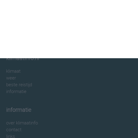
klimaatinfo.nl
klimaat
weer
beste reistijd
informatie
informatie
over klimaatinfo
contact
links