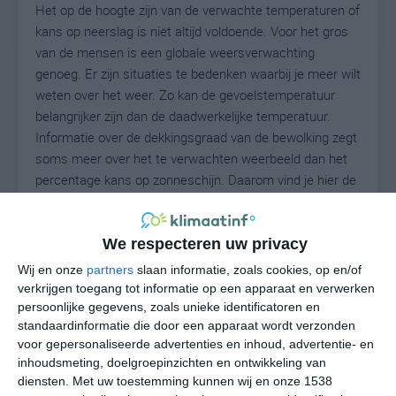
Het op de hoogte zijn van de verwachte temperaturen of
kans op neerslag is niet altijd voldoende. Voor het gros
van de mensen is een globale weersverwachting
genoeg. Er zijn situaties te bedenken waarbij je meer wilt
weten over het weer. Zo kan de gevoelstemperatuur
belangrijker zijn dan de daadwerkelijke temperatuur.
Informatie over de dekkingsgraad van de bewolking zegt
soms meer over het te verwachten weerbeeld dan het
percentage kans op zonneschijn. Daarom vind je hier de
uitgebreide weersvoorspelling voor Panora.
We respecteren uw privacy
21
Wij en onze
partners
slaan informatie, zoals cookies, op en/of
N
°C
verkrijgen toegang tot informatie op een apparaat en verwerken
L
persoonlijke gegevens, zoals unieke identificatoren en
standaardinformatie die door een apparaat wordt verzonden
W
voor gepersonaliseerde advertenties en inhoud, advertentie- en
inhoudsmeting, doelgroepinzichten en ontwikkeling van
za
zo
ma
di
wo
diensten.
Met uw toestemming kunnen wij en onze 1538