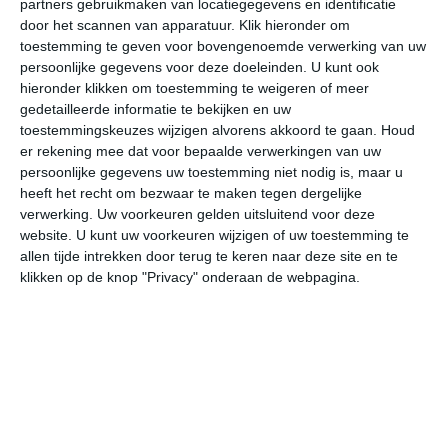
partners gebruikmaken van locatiegegevens en identificatie
door het scannen van apparatuur. Klik hieronder om
toestemming te geven voor bovengenoemde verwerking van uw
27°
13°
33°
20°
32°
21°
31°
21°
29°
20°
persoonlijke gegevens voor deze doeleinden. U kunt ook
hieronder klikken om toestemming te weigeren of meer
21°C
25°C
27°C
26°C
22°C
22
gedetailleerde informatie te bekijken en uw
toestemmingskeuzes wijzigen alvorens akkoord te gaan.
Houd
er rekening mee dat voor bepaalde verwerkingen van uw
10:00
13:00
16:00
19:00
22:00
01
persoonlijke gegevens uw toestemming niet nodig is, maar u
heeft het recht om bezwaar te maken tegen dergelijke
verwerking. Uw voorkeuren gelden uitsluitend voor deze
website. U kunt uw voorkeuren wijzigen of uw toestemming te
10:00
13:00
16:00
19:00
22:00
01
allen tijde intrekken door terug te keren naar deze site en te
klikken op de knop "Privacy" onderaan de webpagina.
ONO 1
OZO 2
ZO 3
ZO 2
ZO 2
ZZ
10:00
13:00
16:00
19:00
22:00
01