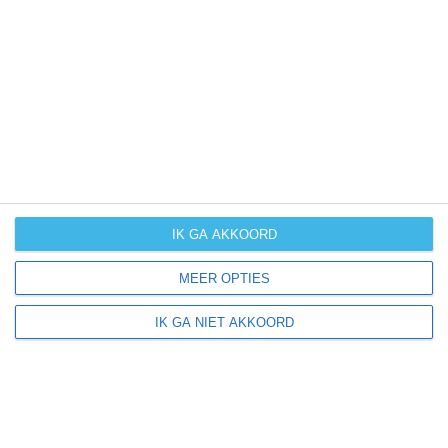
UV-index
UV 3
Panora ligt in:
Amerika
Noord-Amerika
Verenigde Staten van Amerika
IK GA AKKOORD
Iowa
MEER OPTIES
IK GA NIET AKKOORD
Klimaatinfo van Iowa
Het actuele weer en de weersvoorspelling voor de
komende dagen of weken zeggen niets over hoe het
weer in andere maanden kan zijn. Wil je een indicatie
hebben van hoe het weer gemiddeld is in Iowa?