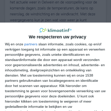
het actuele weer in Oelwein en de voorspelling voor de
komende dagen, zoals de temperaturen, de kans op
neerslag, de windrichting en de windkracht. Met deze
weergegevens kun je zien wat voor weer je kunt
verwachten in Oelwein. Op basis van de
klimaatstatistieken beschrijven we het weer per maand
We respecteren uw privacy
in Oelwein. Dit is geen langetermijnverwachting, maar
geeft het gemiddelde weerbeeld voor alle maanden van
Wij en onze
partners
slaan informatie, zoals cookies, op en/of
het jaar. Wil je de uitgebreide weersverwachting voor
verkrijgen toegang tot informatie op een apparaat en verwerken
persoonlijke gegevens, zoals unieke identificatoren en
Oelwein zien? Op de pagina met extra weerinformatie
standaardinformatie die door een apparaat wordt verzonden
tonen we de kans op sneeuw, de gevoelstemperatuur,
voor gepersonaliseerde advertenties en inhoud, advertentie- en
de zichtbaarheid, de UV-kracht, de luchtdruk en meer
inhoudsmeting, doelgroepinzichten en ontwikkeling van
goede weerinfo.
diensten.
Met uw toestemming kunnen wij en onze 1538
partners gebruikmaken van locatiegegevens en identificatie
door het scannen van apparatuur. Klik hieronder om
toestemming te geven voor bovengenoemde verwerking van uw
23
N
°C
persoonlijke gegevens voor deze doeleinden. U kunt ook
hieronder klikken om toestemming te weigeren of meer
L
gedetailleerde informatie te bekijken en uw
W