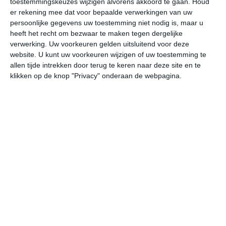
toestemmingskeuzes wijzigen alvorens akkoord te gaan.
Houd
er rekening mee dat voor bepaalde verwerkingen van uw
persoonlijke gegevens uw toestemming niet nodig is, maar u
vr
za
zo
ma
di
heeft het recht om bezwaar te maken tegen dergelijke
verwerking. Uw voorkeuren gelden uitsluitend voor deze
website. U kunt uw voorkeuren wijzigen of uw toestemming te
27°
18°
25°
14°
29°
18°
28°
20°
26°
19°
allen tijde intrekken door terug te keren naar deze site en te
klikken op de knop "Privacy" onderaan de webpagina.
23°C
20°C
18°C
16°C
15°C
20
19:00
22:00
01:00
04:00
07:00
10
19:00
22:00
01:00
04:00
07:00
10
ZW 3
W 2
NW 2
NW 2
NNW 2
NN
19:00
22:00
01:00
04:00
07:00
10